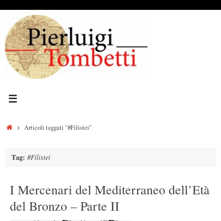
Vai
al
contenuto
Home
Articoli taggati "#Filistei"
Tag:
#Filistei
I Mercenari del Mediterraneo dell’Età
del Bronzo – Parte II