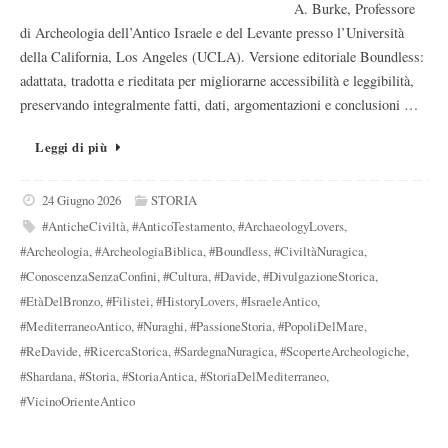
A. Burke, Professore
di Archeologia dell’Antico Israele e del Levante presso l’Università
della California, Los Angeles (UCLA). Versione editoriale Boundless:
adattata, tradotta e rieditata per migliorarne accessibilità e leggibilità,
preservando integralmente fatti, dati, argomentazioni e conclusioni …
Leggi di più
24 Giugno 2026
STORIA
#AnticheCiviltà
,
#AnticoTestamento
,
#ArchaeologyLovers
,
#Archeologia
,
#ArcheologiaBiblica
,
#Boundless
,
#CiviltàNuragica
,
#ConoscenzaSenzaConfini
,
#Cultura
,
#Davide
,
#DivulgazioneStorica
,
#EtàDelBronzo
,
#Filistei
,
#HistoryLovers
,
#IsraeleAntico
,
#MediterraneoAntico
,
#Nuraghi
,
#PassioneStoria
,
#PopoliDelMare
,
#ReDavide
,
#RicercaStorica
,
#SardegnaNuragica
,
#ScoperteArcheologiche
,
#Shardana
,
#Storia
,
#StoriaAntica
,
#StoriaDelMediterraneo
,
#VicinoOrienteAntico