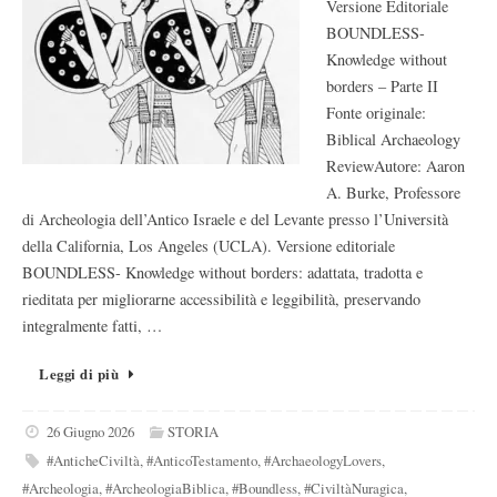
Versione Editoriale
BOUNDLESS-
Knowledge without
borders – Parte II
Fonte originale:
Biblical Archaeology
ReviewAutore: Aaron
A. Burke, Professore
di Archeologia dell’Antico Israele e del Levante presso l’Università
della California, Los Angeles (UCLA). Versione editoriale
BOUNDLESS- Knowledge without borders: adattata, tradotta e
rieditata per migliorarne accessibilità e leggibilità, preservando
integralmente fatti, …
Leggi di più
26 Giugno 2026
STORIA
#AnticheCiviltà
,
#AnticoTestamento
,
#ArchaeologyLovers
,
#Archeologia
,
#ArcheologiaBiblica
,
#Boundless
,
#CiviltàNuragica
,