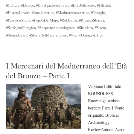
#Cultura
,
#Davide
,
#DivulgazioneStorica
,
#EtàDelBronzo
,
#Filistei
,
#HistoryLovers
,
#IsraeleAntico
,
#MediterraneoAntico
,
#Nuraghi
,
#PassioneStoria
,
#PopoliDelMare
,
#ReDavide
,
#RicercaStorica
,
#SardegnaNuragica
,
#ScoperteArcheologiche
,
#Shardana
,
#Storia
,
#StoriaAntica
,
#StoriaDelMediterraneo
,
#VicinoOrienteAntico
I Mercenari del Mediterraneo dell’Età
del Bronzo – Parte I
Versione Editoriale
BOUNDLESS-
Knowledge without
borders Parte I Fonte
originale: Biblical
Archaeology
ReviewAutore: Aaron