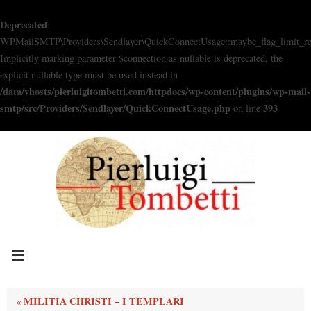
Deprecated
:
WPMailSMTP\Providers\Sendlayer\QuickConnectUsage::maybe_flag_limit_re
Implicitly marking parameter $connection as nullable is deprecated, the
explicit nullable type must be used instead in
/data/vhosts/pierluigitombetti.com/httpdocs/wp-content/plugins/wp-mail-
smtp/src/Providers/Sendlayer/QuickConnectUsage.php
393
on line
Vai
al
contenuto
MILITIA CHRISTI – I TEMPLARI
«