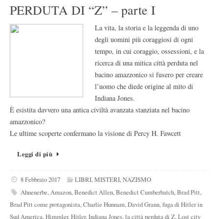
PERDUTA DI “Z” – parte I
La vita, la storia e la leggenda di uno
degli uomini più coraggiosi di ogni
tempo, in cui coraggio, ossessioni, e la
ricerca di una mitica città perduta nel
bacino amazzonico si fusero per creare
l’uomo che diede origine al mito di
Indiana Jones.
È esistita davvero una antica civiltà avanzata stanziata nel bacino
amazzonico?
Le ultime scoperte confermano la visione di Percy H. Fawcett
Leggi di più
8 Febbraio 2017
LIBRI
,
MISTERI
,
NAZISMO
Ahnenerbe
,
Amazon
,
Benedict Allen
,
Benedict Cumberbatch
,
Brad Pitt
,
Brad Pitt come protagonista
,
Charlie Hunnam
,
David Grann
,
fuga di Hitler in
Sud America
,
Himmler
,
Hitler
,
Indiana Jones
,
la città perduta di Z
,
Lost city