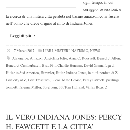
ogni tempo, in cui
coraggio, ossessioni, e
la ricerca di una mitica città perduta nel bacino amazzonico si fusero
nell’uomo che diede origine al mito di Indiana Jones
Leggi di più
17 Marzo 2017
LIBRI
,
MISTERI
,
NAZISMO
,
NEWS
Ahnenerbe
,
Amazon
,
Angiolina Jolie
,
Anna C. Roosvelt
,
Benedict Allen
,
Benedict Cumberbatch
,
Brad Pitt
,
Charlie Hunnam
,
David Grann
,
fuga di
Hitler in Sud America
,
Himmler
,
Hitler
,
Indiana Jones
,
la città perduta di Z
,
Lost city of Z
,
Lost Treasures
,
Lucas
,
Mato Grosso
,
Percy Fawcett
,
pierluigi
tombetti
,
Sienna Miller
,
Spielberg
,
SS
,
Tom Holland
,
Villas Boas
,
Z
IL VERO INDIANA JONES: PERCY
H. FAWCETT E LA CITTA’