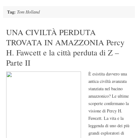
Tag:
Tom Holland
UNA CIVILTÀ PERDUTA
TROVATA IN AMAZZONIA Percy
H. Fawcett e la città perduta di Z –
Parte II
È esistita davvero una
antica civiltà avanzata
stanziata nel bacino
amazzonico? Le ultime
scoperte confermano la
visione di Percy H.
Fawcett. La vita e la
leggenda di uno dei più
grandi esploratori di