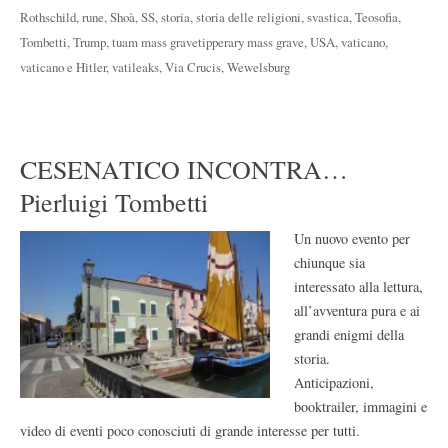
Rothschild
,
rune
,
Shoà
,
SS
,
storia
,
storia delle religioni
,
svastica
,
Teosofia
,
Tombetti
,
Trump
,
tuam mass gravetipperary mass grave
,
USA
,
vaticano
,
vaticano e Hitler
,
vatileaks
,
Via Crucis
,
Wewelsburg
CESENATICO INCONTRA…
Pierluigi Tombetti
Un nuovo evento per
chiunque sia
interessato alla lettura,
all’avventura pura e ai
grandi enigmi della
storia.
Anticipazioni,
booktrailer, immagini e
video di eventi poco conosciuti di grande interesse per tutti.