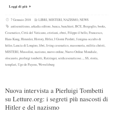
Leggi di più
7 Gennaio 2018
LIBRI
,
MISTERI
,
NAZISMO
,
NEWS
antisemitismo
,
arkadia editore
,
banca
,
banchieri
,
BCE
,
Bergoglio
,
books
,
Cesenatico
,
Città del Vaticano
,
cristiani
,
ebrei
,
Filippo il bello
,
Francesco
,
Hans Kung
,
Himmler
,
History
,
Hitler
,
I Giorni Perduti
,
l'enigma occulto di
hitler
,
Lancia di Longino
,
libri
,
living cesenatico
,
massoneria
,
militia christi
,
MISTERI
,
Mussolini
,
nazismo
,
nuovo ordine
,
Nuovo Ordine Mondiale
,
olocausto
,
pierluigi tombetti
,
Ratzinger
,
seidicesenaticose...
,
SS
,
storia
,
templari
,
Ugo de Payens
,
Wewelsburg
Nuova intervista a Pierluigi Tombetti
su Letture.org: i segreti più nascosti di
Hitler e del nazismo