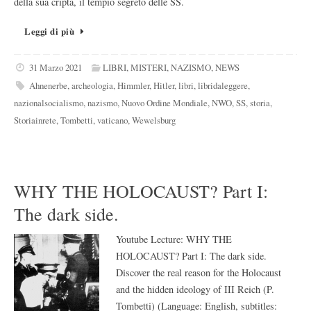
della sua cripta, il tempio segreto delle SS.
Leggi di più
31 Marzo 2021
LIBRI
,
MISTERI
,
NAZISMO
,
NEWS
Ahnenerbe
,
archeologia
,
Himmler
,
Hitler
,
libri
,
libridaleggere
,
nazionalsocialismo
,
nazismo
,
Nuovo Ordine Mondiale
,
NWO
,
SS
,
storia
,
Storiainrete
,
Tombetti
,
vaticano
,
Wewelsburg
WHY THE HOLOCAUST? Part I:
The dark side.
Youtube Lecture: WHY THE
HOLOCAUST? Part I: The dark side.
Discover the real reason for the Holocaust
and the hidden ideology of III Reich (P.
Tombetti) (Language: English, subtitles: