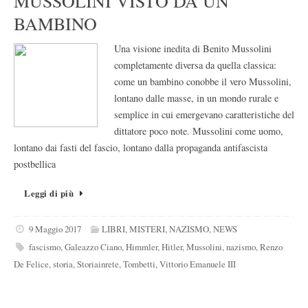
MUSSOLINI VISTO DA UN
BAMBINO
Una visione inedita di Benito Mussolini
completamente diversa da quella classica:
come un bambino conobbe il vero Mussolini,
lontano dalle masse, in un mondo rurale e
semplice in cui emergevano caratteristiche del
dittatore poco note. Mussolini come uomo,
lontano dai fasti del fascio, lontano dalla propaganda antifascista
postbellica
Leggi di più
9 Maggio 2017
LIBRI
,
MISTERI
,
NAZISMO
,
NEWS
fascismo
,
Galeazzo Ciano
,
Himmler
,
Hitler
,
Mussolini
,
nazismo
,
Renzo
De Felice
,
storia
,
Storiainrete
,
Tombetti
,
Vittorio Emanuele III