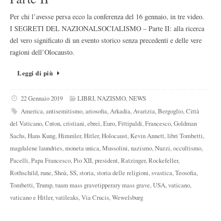
Per chi l’avesse persa ecco la conferenza del 16 gennaio, in tre video.
I SEGRETI DEL NAZIONALSOCIALISMO – Parte II: alla ricerca
del vero significato di un evento storico senza precedenti e delle vere
ragioni dell’Olocausto.
Leggi di più
22 Gennaio 2019
LIBRI
,
NAZISMO
,
NEWS
America
,
antisemitismo
,
ariosofia
,
Arkadia
,
Avarizia
,
Bergoglio
,
Città
del Vaticano
,
Cnton
,
cristiani
,
ebrei
,
Euro
,
Fittipaldi
,
Francesco
,
Goldman
Sachs
,
Hans Kung
,
Himmler
,
Hitler
,
Holocaust
,
Kevin Annett
,
libri Tombetti
,
magdalene laundries
,
moneta unica
,
Mussolini
,
nazismo
,
Nuzzi
,
occultismo
,
Pacelli
,
Papa Francesco
,
Pio XII
,
president
,
Ratzinger
,
Rockefeller
,
Rothschild
,
rune
,
Shoà
,
SS
,
storia
,
storia delle religioni
,
svastica
,
Teosofia
,
Tombetti
,
Trump
,
tuam mass gravetipperary mass grave
,
USA
,
vaticano
,
vaticano e Hitler
,
vatileaks
,
Via Crucis
,
Wewelsburg