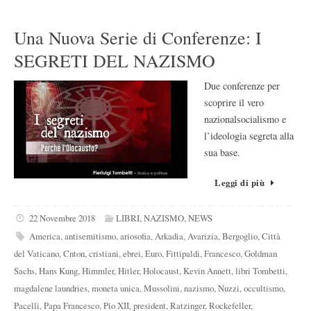
Una Nuova Serie di Conferenze: I
SEGRETI DEL NAZISMO
Due conferenze per
scoprire il vero
nazionalsocialismo e
l’ideologia segreta alla
sua base.
Leggi di più
22 Novembre 2018
LIBRI
,
NAZISMO
,
NEWS
America
,
antisemitismo
,
ariosofia
,
Arkadia
,
Avarizia
,
Bergoglio
,
Città
del Vaticano
,
Cnton
,
cristiani
,
ebrei
,
Euro
,
Fittipaldi
,
Francesco
,
Goldman
Sachs
,
Hans Kung
,
Himmler
,
Hitler
,
Holocaust
,
Kevin Annett
,
libri Tombetti
,
magdalene laundries
,
moneta unica
,
Mussolini
,
nazismo
,
Nuzzi
,
occultismo
,
Pacelli
,
Papa Francesco
,
Pio XII
,
president
,
Ratzinger
,
Rockefeller
,