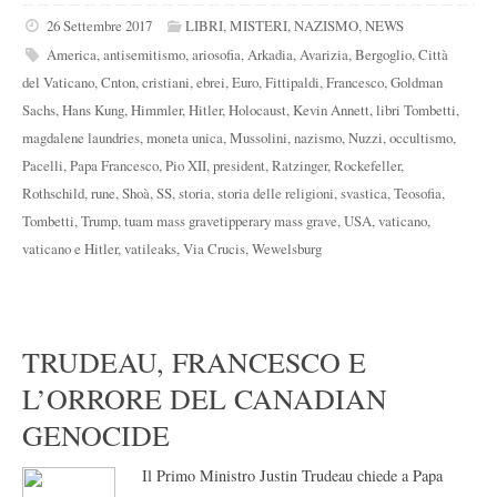
26 Settembre 2017
LIBRI
,
MISTERI
,
NAZISMO
,
NEWS
America
,
antisemitismo
,
ariosofia
,
Arkadia
,
Avarizia
,
Bergoglio
,
Città
del Vaticano
,
Cnton
,
cristiani
,
ebrei
,
Euro
,
Fittipaldi
,
Francesco
,
Goldman
Sachs
,
Hans Kung
,
Himmler
,
Hitler
,
Holocaust
,
Kevin Annett
,
libri Tombetti
,
magdalene laundries
,
moneta unica
,
Mussolini
,
nazismo
,
Nuzzi
,
occultismo
,
Pacelli
,
Papa Francesco
,
Pio XII
,
president
,
Ratzinger
,
Rockefeller
,
Rothschild
,
rune
,
Shoà
,
SS
,
storia
,
storia delle religioni
,
svastica
,
Teosofia
,
Tombetti
,
Trump
,
tuam mass gravetipperary mass grave
,
USA
,
vaticano
,
vaticano e Hitler
,
vatileaks
,
Via Crucis
,
Wewelsburg
TRUDEAU, FRANCESCO E
L’ORRORE DEL CANADIAN
GENOCIDE
Il Primo Ministro Justin Trudeau chiede a Papa