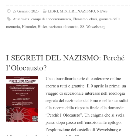
27 Gennaio 2023
LIBRI
,
MISTERI
,
NAZISMO
,
NEWS
Auschwitz
,
campi di concentramento
,
Ebraismo
,
ebrei
,
giornata della
memoria
,
Himmler
,
Hitler
,
nazismo
,
olocausto
,
SS
,
Wewelsburg
I SEGRETI DEL NAZISMO: Perché
l’Olocausto?
Una straordinaria serie di conferenze online
aperte a tutti e gratuite. Il 9 aprile la prima: un
viaggio di eccezionale interesse nell’ideologia
segreta del nazionalsocialismo e nelle sue radici
alla ricerca della risposta finale alla domanda:
“Perchè l’Olocausto”. Un enigma che si svela
passo dopo passo nell’emozionante epilogo,
l’esplorazione del castello di Wewelsburg e