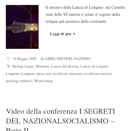
Il mistero della Lancia di Longino: nel Castello
sede delle SS naziste è celato il segreto della
reliquia più preziosa della cristianità
Leggi di più
14 Maggio 2020
LIBRI
,
MISTERI
,
NAZISMO
Heilige Lanze
,
Himmler
,
Lancia del destino
,
Lancia di Longino
,
Longinus
,
Longinus spear
,
nazi occultism
,
nazismo
,
occultismo nazista
,
pierluigi tombetti
,
Wewelsburg
Video della conferenza I SEGRETI
DEL NAZIONALSOCIALISMO –
Parte II