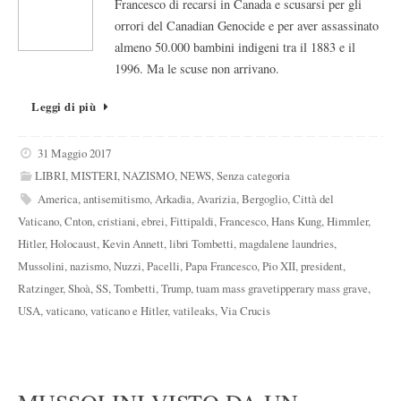
Francesco di recarsi in Canada e scusarsi per gli
orrori del Canadian Genocide e per aver assassinato
almeno 50.000 bambini indigeni tra il 1883 e il
1996. Ma le scuse non arrivano.
Leggi di più
31 Maggio 2017
LIBRI
,
MISTERI
,
NAZISMO
,
NEWS
,
Senza categoria
America
,
antisemitismo
,
Arkadia
,
Avarizia
,
Bergoglio
,
Città del
Vaticano
,
Cnton
,
cristiani
,
ebrei
,
Fittipaldi
,
Francesco
,
Hans Kung
,
Himmler
,
Hitler
,
Holocaust
,
Kevin Annett
,
libri Tombetti
,
magdalene laundries
,
Mussolini
,
nazismo
,
Nuzzi
,
Pacelli
,
Papa Francesco
,
Pio XII
,
president
,
Ratzinger
,
Shoà
,
SS
,
Tombetti
,
Trump
,
tuam mass gravetipperary mass grave
,
USA
,
vaticano
,
vaticano e Hitler
,
vatileaks
,
Via Crucis