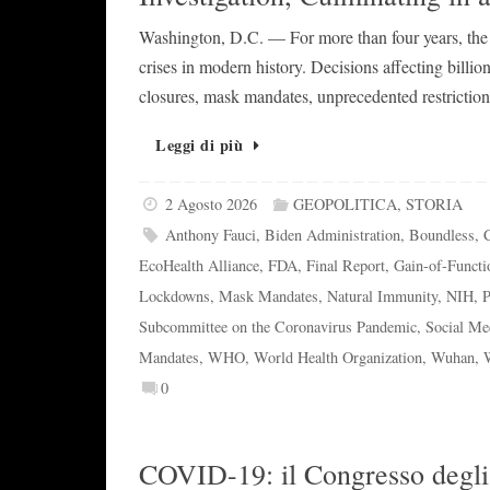
Washington, D.C. — For more than four years, the 
crises in modern history. Decisions affecting bil
closures, mask mandates, unprecedented restricti
Leggi di più
2 Agosto 2026
GEOPOLITICA
,
STORIA
Anthony Fauci
,
Biden Administration
,
Boundless
,
EcoHealth Alliance
,
FDA
,
Final Report
,
Gain-of-Functi
Lockdowns
,
Mask Mandates
,
Natural Immunity
,
NIH
,
P
Subcommittee on the Coronavirus Pandemic
,
Social Me
Mandates
,
WHO
,
World Health Organization
,
Wuhan
,
W
0
COVID-19: il Congresso degli 