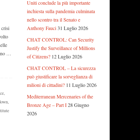
Uniti conclude la più importante
inchiesta sulla pandemia culminata
nello scontro tra il Senato e
Anthony Fauci
31 Luglio 2026
crisi
volto
CHAT CONTROL: Can Security
elle
Justify the Surveillance of Millions
sono …
of Citizens?
12 Luglio 2026
CHAT CONTROL – La sicurezza
può giustificare la sorveglianza di
milioni di cittadini?
11 Luglio 2026
nce
,
Mediterranean Mercenaries of the
down
,
Bronze Age – Part I
28 Giugno
itute
2026