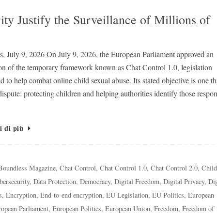
ustify the Surveillance of Millions of
s, July 9, 2026 On July 9, 2026, the European Parliament approved an
on of the temporary framework known as Chat Control 1.0, legislation
d to help combat online child sexual abuse. Its stated objective is one t
ispute: protecting children and helping authorities identify those respon
i di più
Boundless Magazine
,
Chat Control
,
Chat Control 1.0
,
Chat Control 2.0
,
Chil
bersecurity
,
Data Protection
,
Democracy
,
Digital Freedom
,
Digital Privacy
,
Dig
s
,
Encryption
,
End-to-end encryption
,
EU Legislation
,
EU Politics
,
European
opean Parliament
,
European Politics
,
European Union
,
Freedom
,
Freedom of