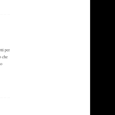
ti per
o che
to