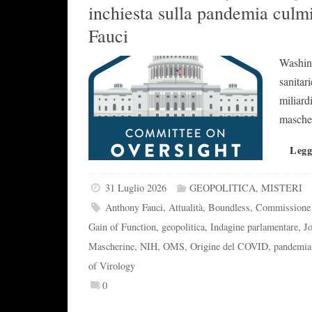
inchiesta sulla pandemia culmi
Fauci
Washing
sanitar
miliard
mascher
Legg
31 Luglio 2026
GEOPOLITICA
,
MISTERI
Anthony Fauci
,
Attualità
,
Boundless
,
Commission
Gain of Function
,
geopolitica
,
Indagine parlamentare
,
J
Mascherine
,
NIH
,
OMS
,
Origine del COVID
,
pandemia
of Virology
0