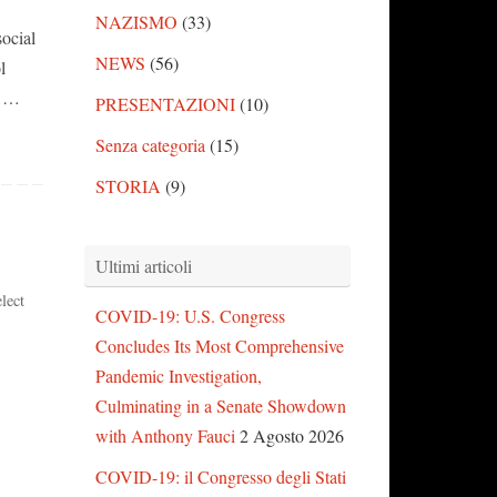
NAZISMO
(33)
ocial
NEWS
(56)
l
f …
PRESENTAZIONI
(10)
Senza categoria
(15)
STORIA
(9)
Ultimi articoli
lect
COVID-19: U.S. Congress
Concludes Its Most Comprehensive
Pandemic Investigation,
Culminating in a Senate Showdown
with Anthony Fauci
2 Agosto 2026
COVID-19: il Congresso degli Stati