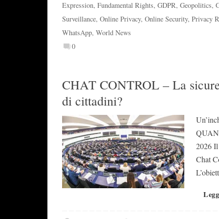
Expression
,
Fundamental Rights
,
GDPR
,
Geopolitics
,
G
Surveillance
,
Online Privacy
,
Online Security
,
Privacy R
WhatsApp
,
World News
0
CHAT CONTROL – La sicurezza 
di cittadini?
Un’inch
QUAND
2026 Il
Chat Co
L’obiet
Legg