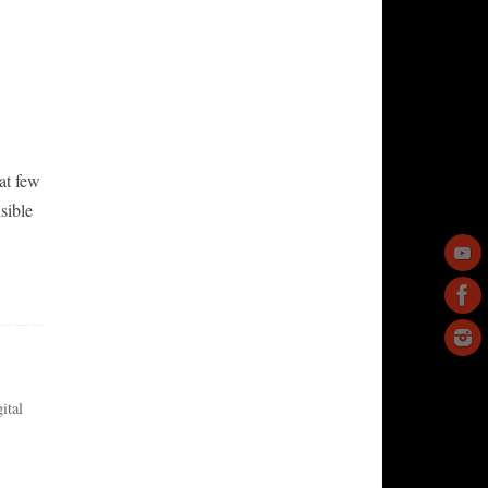
hat few
sible
d
ital