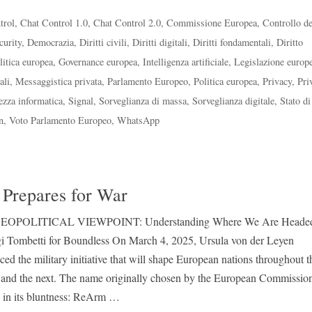
trol
,
Chat Control 1.0
,
Chat Control 2.0
,
Commissione Europea
,
Controllo de
curity
,
Democrazia
,
Diritti civili
,
Diritti digitali
,
Diritti fondamentali
,
Diritto
itica europea
,
Governance europea
,
Intelligenza artificiale
,
Legislazione europ
ali
,
Messaggistica privata
,
Parlamento Europeo
,
Politica europea
,
Privacy
,
Pri
ezza informatica
,
Signal
,
Sorveglianza di massa
,
Sorveglianza digitale
,
Stato di
n
,
Voto Parlamento Europeo
,
WhatsApp
repares for War
EOPOLITICAL VIEWPOINT: Understanding Where We Are Heade
gi Tombetti for Boundless On March 4, 2025, Ursula von der Leyen
ed the military initiative that will shape European nations throughout t
 and the next. The name originally chosen by the European Commissio
g in its bluntness: ReArm …