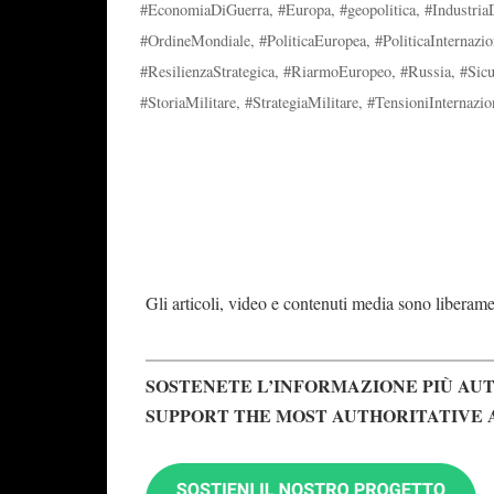
#EconomiaDiGuerra
,
#Europa
,
#geopolitica
,
#Industria
#OrdineMondiale
,
#PoliticaEuropea
,
#PoliticaInternazio
#ResilienzaStrategica
,
#RiarmoEuropeo
,
#Russia
,
#Sic
#StoriaMilitare
,
#StrategiaMilitare
,
#TensioniInternazio
Gli articoli, video e contenuti media sono liberament
SOSTENETE L’INFORMAZIONE PIÙ AUT
SUPPORT THE MOST AUTHORITATIVE 