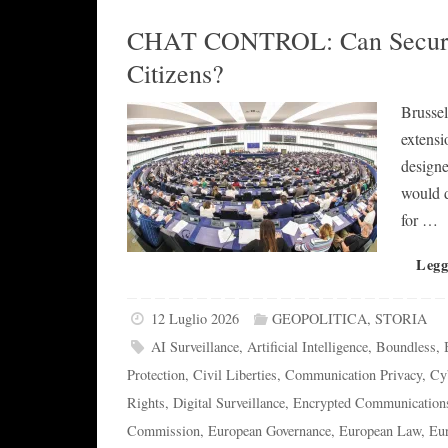
CHAT CONTROL: Can Security J
Citizens?
Brussel
extensi
designe
would d
for …
Legg
12 Luglio 2026
GEOPOLITICA
,
STORIA
AI Surveillance
,
Artificial Intelligence
,
Boundless
,
Protection
,
Civil Liberties
,
Communication Privacy
,
Cy
Rights
,
Digital Surveillance
,
Encrypted Communication
Commission
,
European Governance
,
European Law
,
Eur