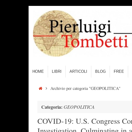
Vai
al
contenuto
Vai
HOME
LIBRI
ARTICOLI
BLOG
FREE
al
contenuto
Home
Archivio per categoria "GEOPOLITICA"
Categoria:
GEOPOLITICA
COVID-19: U.S. Congress Con
Investigation, Culminating i