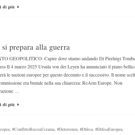
i di più
i prepara alla guerra
TO GEOPOLITICO: Capire dove stiamo andando Di Pierluigi Tombet
ss Il 4 marzo 2025 Ursula von der Leyen ha annunciato il piano bellic
rà le nazioni europee per questo decennio e il successivo. Il nome scel
ommissione era brutale nella sua chiarezza: ReArm Europe. Non
razione …
i di più
ropea
,
#ConflittoRussiaUcraina
,
#Deterrenza
,
#Difesa
,
#DifesaEuropea
,