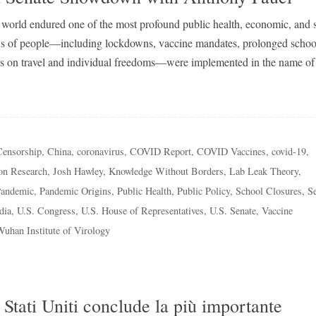
world endured one of the most profound public health, economic, and s
lions of people—including lockdowns, vaccine mandates, prolonged schoo
ons on travel and individual freedoms—were implemented in the name o
Censorship
,
China
,
coronavirus
,
COVID Report
,
COVID Vaccines
,
covid-19
,
on Research
,
Josh Hawley
,
Knowledge Without Borders
,
Lab Leak Theory
,
andemic
,
Pandemic Origins
,
Public Health
,
Public Policy
,
School Closures
,
Se
dia
,
U.S. Congress
,
U.S. House of Representatives
,
U.S. Senate
,
Vaccine
uhan Institute of Virology
Stati Uniti conclude la più importante