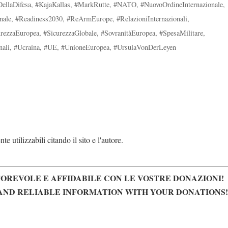
DellaDifesa
,
#KajaKallas
,
#MarkRutte
,
#NATO
,
#NuovoOrdineInternazionale
,
nale
,
#Readiness2030
,
#ReArmEurope
,
#RelazioniInternazionali
,
urezzaEuropea
,
#SicurezzaGlobale
,
#SovranitàEuropea
,
#SpesaMilitare
,
nali
,
#Ucraina
,
#UE
,
#UnioneEuropea
,
#UrsulaVonDerLeyen
e utilizzabili citando il sito e l'autore.
OREVOLE E AFFIDABILE CON LE VOSTRE DONAZIONI!
AND RELIABLE INFORMATION WITH YOUR DONATIONS!