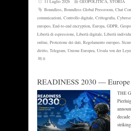
11 Luglio 2026
GEOPOLITICA
,
STORIA
Boundless
,
Boundless Global Pressroom
,
Chat Con
comunicazioni
,
Controllo digitale
,
Crittografia
,
Cyberse
europeo
,
End-to-end encryption
,
Europa
,
GDPR
,
Geopol
Libertà di espressione
,
Libertà digitale
,
Libertà individu
online
,
Protezione dei dati
,
Regolamento europeo
,
Sicur
diritto
,
Telegram
,
Unione Europea
,
Ursula von der Leye
0
READINESS 2030 — Europe P
THE G
Pierlui
announc
decade
strikin