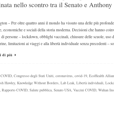
nata nello scontro tra il Senato e Anthony
ton – Per oltre quattro anni il mondo ha vissuto una delle più profonde 
ie, economiche e sociali della storia moderna. Decisioni che hanno coin
i di persone – lockdown, obblighi vaccinali, chiusure delle scuole, uso d
ine, limitazioni ai viaggi e alla libertà individuale senza precedenti – 
i di più
e COVID
,
Congresso degli Stati Uniti
,
coronavirus
,
covid-19
,
EcoHealth Allia
osh Hawley
,
Knowledge Without Borders
,
Lab Leak
,
Libertà individuali
,
Lock
,
Rapporto COVID
,
Salute pubblica
,
Senato USA
,
Vaccini COVID
,
Wuhan Inst