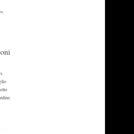
en
,
ioni
rs
lio
etto
online.