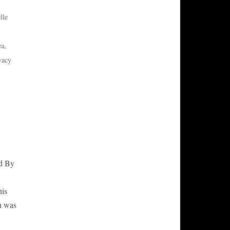
lle
ea
,
vacy
d By
his
n was