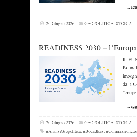
Legg
20 Giugno 2026
GEOPOLITICA
,
STORIA
READINESS 2030 – l’Europa s
IL PUN
Boundle
impegne
dalla C
“coope
Legg
20 Giugno 2026
GEOPOLITICA
,
STORIA
#AnalisiGeopolitica
,
#Boundless
,
#CommissioneEu