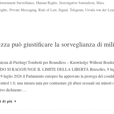
overnment Surveillance
,
Human Rights
,
Investigative Journalism
,
Mass
ights
,
Private Messaging
,
Rule of Law
,
Signal
,
Telegram
,
Ursula von der Ley
può giustificare la sorveglianza di mil
iesta di Pierluigi Tombetti per Boundless – Knowledge Without Borde
O SI RAGGIUNGE IL LIMITE DELLA LIBERTÀ Bruxelles, 9 lug
 9 luglio 2026 il Parlamento europeo ha approvato la proroga del cosidd
ntrol 1.0, una misura nata per contrastare gli abusi sessuali sui minori 
tivo dichiarato …
i di più