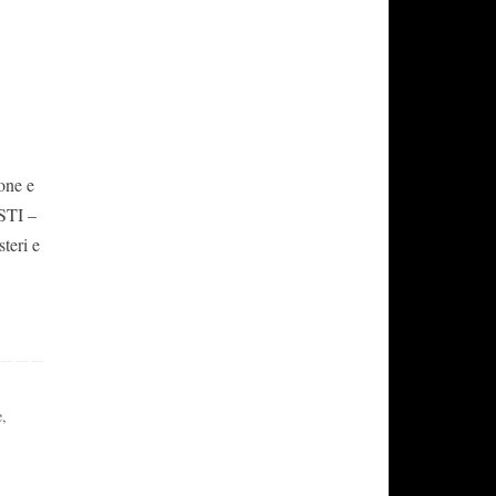
one e
ISTI –
teri e
e
,