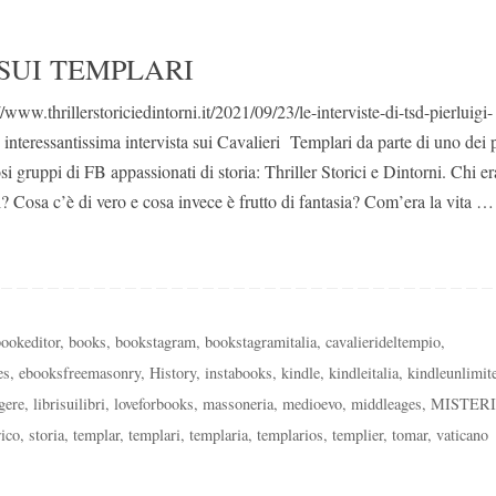
SUI TEMPLARI
/www.thrillerstoriciedintorni.it/2021/09/23/le-interviste-di-tsd-pierluigi-
 interessantissima intervista sui Cavalieri Templari da parte di uno dei 
 gruppi di FB appassionati di storia: Thriller Storici e Dintorni. Chi e
? Cosa c’è di vero e cosa invece è frutto di fantasia? Com’era la vita …
bookeditor
,
books
,
bookstagram
,
bookstagramitalia
,
cavalierideltempio
,
es
,
ebooksfreemasonry
,
History
,
instabooks
,
kindle
,
kindleitalia
,
kindleunlimit
gere
,
librisuilibri
,
loveforbooks
,
massoneria
,
medioevo
,
middleages
,
MISTERI
ico
,
storia
,
templar
,
templari
,
templaria
,
templarios
,
templier
,
tomar
,
vaticano