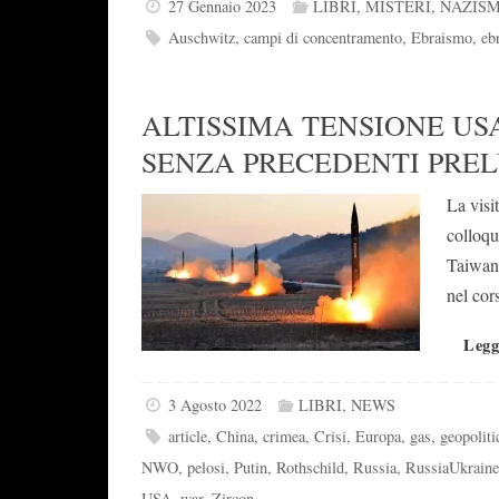
27 Gennaio 2023
LIBRI
,
MISTERI
,
NAZIS
Auschwitz
,
campi di concentramento
,
Ebraismo
,
eb
ALTISSIMA TENSIONE USA
SENZA PRECEDENTI PRE
La visi
colloqu
Taiwan,
nel cor
Legg
3 Agosto 2022
LIBRI
,
NEWS
article
,
China
,
crimea
,
Crisi
,
Europa
,
gas
,
geopoliti
NWO
,
pelosi
,
Putin
,
Rothschild
,
Russia
,
RussiaUkraine
USA
,
war
,
Zircon