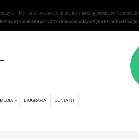
e_flag_limit_reached(): Implicitly marking parameter $connection as 
/plugins/wp-mail-smtp/src/Providers/Sendlayer/QuickConnectUsage
MEDIA
BIOGRAFIA
CONTATTI