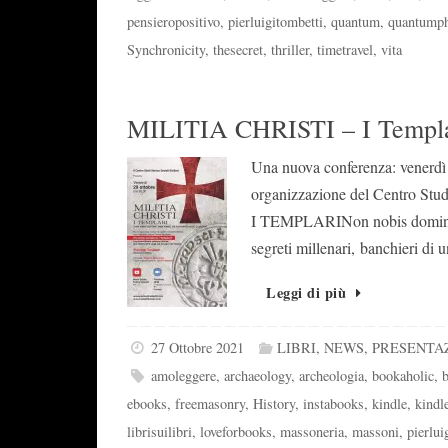
pensieropositivo
,
pierluigitombetti
,
quantum
,
quantumph
Synchronicity
,
thesecret
,
thriller
,
timetravel
,
vita
MILITIA CHRISTI – I Templ
Una nuova conferenza: venerd
organizzazione del Centro Studi
I TEMPLARINon nobis domine, n
segreti millenari, banchieri d
Leggi di più
27 Ottobre 2021
LIBRI
,
NEWS
,
PRESENTA
amoleggere
,
archaeology
,
archeologia
,
bookaholic
,
ebooks
,
freemasonry
,
History
,
instabooks
,
kindle
,
kindle
librisuilibri
,
loveforbooks
,
massoneria
,
massoni
,
pierlui