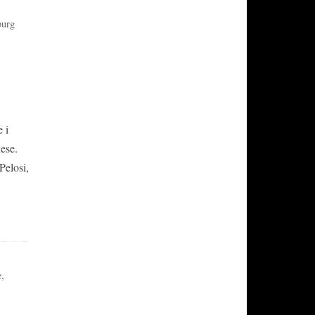
urg
 i
ese.
Pelosi,
e
,