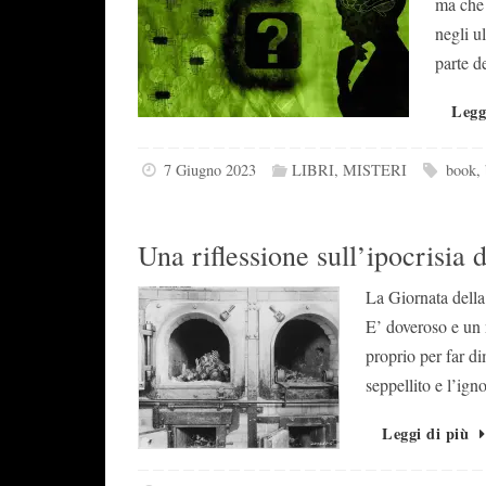
ma che 
negli u
parte d
Legg
7 Giugno 2023
LIBRI
,
MISTERI
book
,
Una riflessione sull’ipocrisia
La Giornata della
E’ doveroso e un 
proprio per far d
seppellito e l’ign
Leggi di più