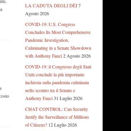
nte,
LA CADUTA DEGLI DÈI
7
ma
Agosto 2026
COVID-19: U.S. Congress
Concludes Its Most Comprehensive
Pandemic Investigation,
Culminating in a Senate Showdown
with Anthony Fauci
2 Agosto 2026
COVID-19: il Congresso degli Stati
Uniti conclude la più importante
inchiesta sulla pandemia culminata
a
nello scontro tra il Senato e
costo
Anthony Fauci
31 Luglio 2026
CHAT CONTROL: Can Security
Justify the Surveillance of Millions
of Citizens?
12 Luglio 2026