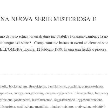
NA NUOVA SERIE MISTERIOSA E
amo davvero schiavi di un destino ineluttabile? Possiamo cambiare la no
i, qualunque essi siano? Completamente basato su eventi ed elementi stor
ELL’OMBRA Londra, 12 febbraio 1939. In una sera fredda e piovosa
holic
,
bookstagram
,
BruceLipton
,
cambiamento
,
coaching
,
consapevolezza
,
apositiva
,
energy
,
energyhealing
,
enigma
,
epigenetics
,
fisicaquantica
,
frequenc
spirazione
,
joedispenza
,
lawofattraction
,
leggeattrazione
,
leggedellattrazione
,
ifestazione
,
meditazione
,
mentalist
,
mindset
,
mistero
,
motivazione
,
obiettivi
,