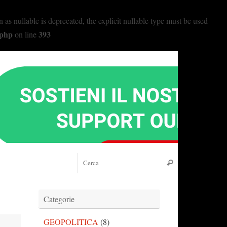
nullable is deprecated, the explicit nullable type must be used
.php
393
on line
Cerca:
Cerca
Categorie
GEOPOLITICA
(8)