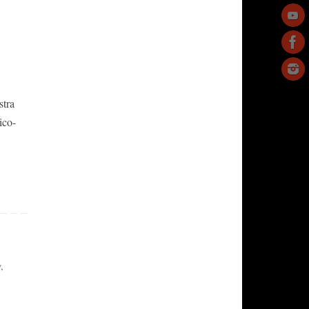
stra
ico-
y
,