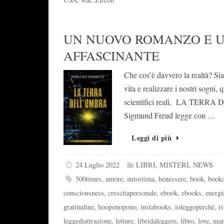
UN NUOVO ROMANZO E U
AFFASCINANTE
Che cos’è davvero la realtà? Si
vita e realizzare i nostri sogn
scientifici reali. LA TERRA D
Sigmund Freud legge con …
Leggi di più
24 Luglio 2022
LIBRI
,
MISTERI
,
NEWS
500times
,
amore
,
autostima
,
benessere
,
book
,
booka
consciousness
,
crescitapersonale
,
ebook
,
ebooks
,
energi
gratitudine
,
hooponopono
,
instabooks
,
ioleggoperchè
,
i
leggediattrazione
,
letture
,
libridaleggere
,
libro
,
love
,
man