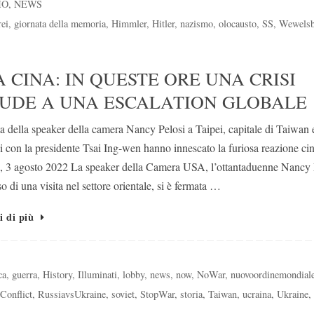
MO
,
NEWS
rei
,
giornata della memoria
,
Himmler
,
Hitler
,
nazismo
,
olocausto
,
SS
,
Wewelsb
 CINA: IN QUESTE ORE UNA CRISI
LUDE A UNA ESCALATION GLOBALE
ta della speaker della camera Nancy Pelosi a Taipei, capitale di Taiwan e
i con la presidente Tsai Ing-wen hanno innescato la furiosa reazione cin
 3 agosto 2022 La speaker della Camera USA, l’ottantaduenne Nancy 
so di una visita nel settore orientale, si è fermata …
i di più
ca
,
guerra
,
History
,
Illuminati
,
lobby
,
news
,
now
,
NoWar
,
nuovoordinemondial
Conflict
,
RussiavsUkraine
,
soviet
,
StopWar
,
storia
,
Taiwan
,
ucraina
,
Ukraine
,