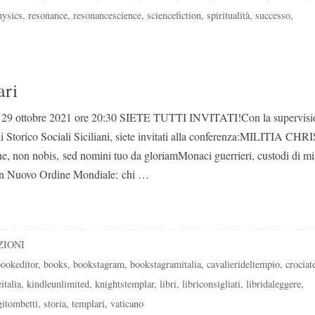
ysics
,
resonance
,
resonancescience
,
sciencefiction
,
spiritualità
,
successo
,
ari
ì 29 ottobre 2021 ore 20:30 SIETE TUTTI INVITATI!Con la supervisi
 Storico Sociali Siciliani, siete invitati alla conferenza:MILITIA CHR
on nobis, sed nomini tuo da gloriamMonaci guerrieri, custodi di mis
i un Nuovo Ordine Mondiale: chi …
ZIONI
bookeditor
,
books
,
bookstagram
,
bookstagramitalia
,
cavalierideltempio
,
crociat
italia
,
kindleunlimited
,
knightstemplar
,
libri
,
libriconsigliati
,
libridaleggere
,
gitombetti
,
storia
,
templari
,
vaticano