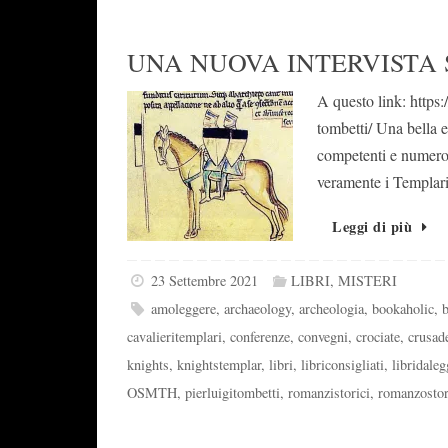
UNA NUOVA INTERVISTA 
A questo link: https:/
tombetti/ Una bella e
competenti e numerosi
veramente i Templari
Leggi di più
23 Settembre 2021
LIBRI
,
MISTERI
amoleggere
,
archaeology
,
archeologia
,
bookaholic
,
cavalieritemplari
,
conferenze
,
convegni
,
crociate
,
crusad
knights
,
knightstemplar
,
libri
,
libriconsigliati
,
libridaleg
OSMTH
,
pierluigitombetti
,
romanzistorici
,
romanzostor