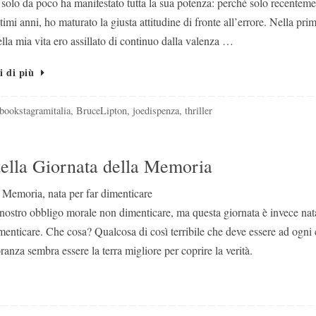
solo da poco ha manifestato tutta la sua potenza: perché solo recenteme
ltimi anni, ho maturato la giusta attitudine di fronte all’errore. Nella pri
ella mia vita ero assillato di continuo dalla valenza …
i di più
bookstagramitalia
,
BruceLipton
,
joedispenza
,
thriller
 della Giornata della Memoria
 Memoria, nata per far dimenticare
nostro obbligo morale non dimenticare, ma questa giornata è invece nat
imenticare. Che cosa? Qualcosa di così terribile che deve essere ad ogni 
oranza sembra essere la terra migliore per coprire la verità.