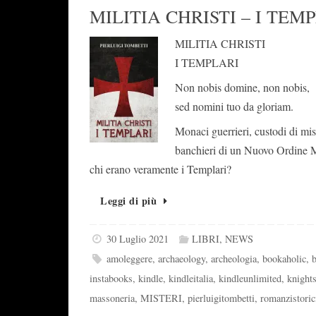
MILITIA CHRISTI – I TEM
MILITIA CHRISTI
I TEMPLARI
Non nobis domine, non nobis,
sed nomini tuo da gloriam.
Monaci guerrieri, custodi di mist
banchieri di un Nuovo Ordine 
chi erano veramente i Templari?
Leggi di più
30 Luglio 2021
LIBRI
,
NEWS
amoleggere
,
archaeology
,
archeologia
,
bookaholic
,
instabooks
,
kindle
,
kindleitalia
,
kindleunlimited
,
knight
massoneria
,
MISTERI
,
pierluigitombetti
,
romanzistoric