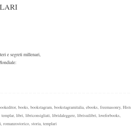
PLARI
eri e segreti millenari,
Mondiale:
bookeditor
,
books
,
bookstagram
,
bookstagramitalia
,
ebooks
,
freemasonry
,
Hist
s templar
,
libri
,
libriconsigliati
,
libridaleggere
,
librisuilibri
,
loveforbooks
,
i
,
romanzostorico
,
storia
,
templari