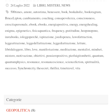
24 Luglio 2022
LIBRI
,
MISTERI
,
NEWS
500times
,
amore
,
autostima
,
benessere
,
book
,
bookaholic
,
bookstagram
,
BruceLipton
,
cambiamento
,
coaching
,
consapevolezza
,
consciousness
,
crescitapersonale
,
ebook
,
ebooks
,
energiapositiva
,
energy
,
energyhealing
,
enigma
,
epigenetics
,
fisicaquantica
,
frequency
,
gratitudine
,
hooponopono
,
instabooks
,
ioleggoperchè
,
ispirazione
,
joedispenza
,
lawofattraction
,
leggeattrazione
,
leggedellattrazione
,
leggediattrazione
,
letture
,
libridaleggere
,
libro
,
love
,
manifestazione
,
meditazione
,
mentalist
,
mindset
,
mistero
,
motivazione
,
obiettivi
,
pensieropositivo
,
pierluigitombetti
,
quantum
,
quantumphysics
,
resonance
,
resonancescience
,
sciencefiction
,
spiritualità
,
successo
,
Synchronicity
,
thesecret
,
thriller
,
timetravel
,
vita
Categorie
GEOPOLITICA
(8)