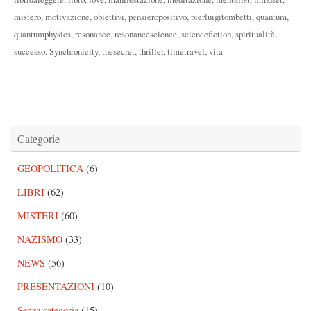
mistero
,
motivazione
,
obiettivi
,
pensieropositivo
,
pierluigitombetti
,
quantum
,
quantumphysics
,
resonance
,
resonancescience
,
sciencefiction
,
spiritualità
,
successo
,
Synchronicity
,
thesecret
,
thriller
,
timetravel
,
vita
Categorie
GEOPOLITICA
(6)
LIBRI
(62)
MISTERI
(60)
NAZISMO
(33)
NEWS
(56)
PRESENTAZIONI
(10)
Senza categoria
(15)