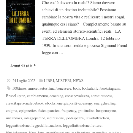
Che cos’è davvero la realtà? Siamo davvero
schiavi di un destino ineluttabile? Possiamo
cambiare la nostra vita e realizzare i nostri sogni,
qualunque essi siano? Completamente basato su
eventi ed elementi storico-scientifici reali. LA
TERRA DELL’OMBRA Londra, 12 febbraio
1939. In una sera fredda e piovosa Sigmund Freud
legge con …
Leggi di più
24 Luglio 2022
LIBRI
,
MISTERI
,
NEWS
500times
,
amore
,
autostima
,
benessere
,
book
,
bookaholic
,
bookstagram
,
BruceLipton
,
cambiamento
,
coaching
,
consapevolezza
,
consciousness
,
crescitapersonale
,
ebook
,
ebooks
,
energiapositiva
,
energy
,
energyhealing
,
enigma
,
epigenetics
,
fisicaquantica
,
frequency
,
gratitudine
,
hooponopono
,
instabooks
,
ioleggoperchè
,
ispirazione
,
joedispenza
,
lawofattraction
,
leggeattrazione
,
leggedellattrazione
,
leggediattrazione
,
letture
,
libridaleggere
,
libro
,
love
,
manifestazione
,
meditazione
,
mentalist
,
mindset
,