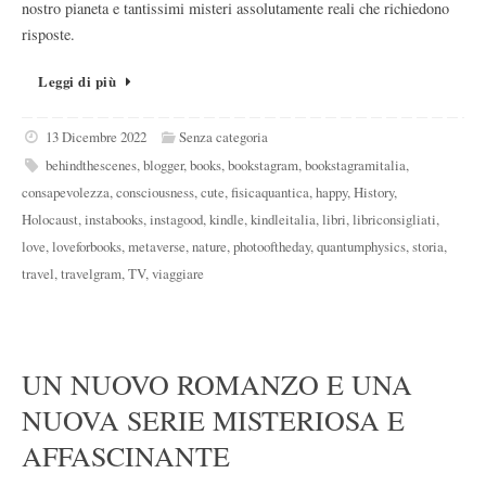
nostro pianeta e tantissimi misteri assolutamente reali che richiedono
risposte.
Leggi di più
13 Dicembre 2022
Senza categoria
behindthescenes
,
blogger
,
books
,
bookstagram
,
bookstagramitalia
,
consapevolezza
,
consciousness
,
cute
,
fisicaquantica
,
happy
,
History
,
Holocaust
,
instabooks
,
instagood
,
kindle
,
kindleitalia
,
libri
,
libriconsigliati
,
love
,
loveforbooks
,
metaverse
,
nature
,
photooftheday
,
quantumphysics
,
storia
,
travel
,
travelgram
,
TV
,
viaggiare
UN NUOVO ROMANZO E UNA
NUOVA SERIE MISTERIOSA E
AFFASCINANTE