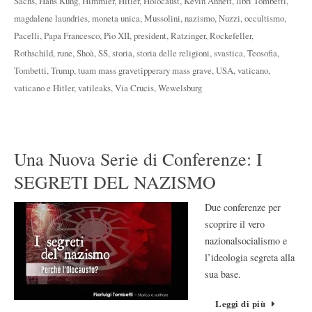
Sachs
,
Hans Kung
,
Himmler
,
Hitler
,
Holocaust
,
Kevin Annett
,
libri Tombetti
,
magdalene laundries
,
moneta unica
,
Mussolini
,
nazismo
,
Nuzzi
,
occultismo
,
Pacelli
,
Papa Francesco
,
Pio XII
,
president
,
Ratzinger
,
Rockefeller
,
Rothschild
,
rune
,
Shoà
,
SS
,
storia
,
storia delle religioni
,
svastica
,
Teosofia
,
Tombetti
,
Trump
,
tuam mass gravetipperary mass grave
,
USA
,
vaticano
,
vaticano e Hitler
,
vatileaks
,
Via Crucis
,
Wewelsburg
Una Nuova Serie di Conferenze: I
SEGRETI DEL NAZISMO
Due conferenze per
scoprire il vero
nazionalsocialismo e
l’ideologia segreta alla
sua base.
Leggi di più