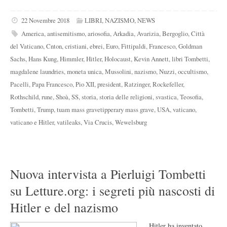
22 Novembre 2018
LIBRI
,
NAZISMO
,
NEWS
America
,
antisemitismo
,
ariosofia
,
Arkadia
,
Avarizia
,
Bergoglio
,
Città
del Vaticano
,
Cnton
,
cristiani
,
ebrei
,
Euro
,
Fittipaldi
,
Francesco
,
Goldman
Sachs
,
Hans Kung
,
Himmler
,
Hitler
,
Holocaust
,
Kevin Annett
,
libri Tombetti
,
magdalene laundries
,
moneta unica
,
Mussolini
,
nazismo
,
Nuzzi
,
occultismo
,
Pacelli
,
Papa Francesco
,
Pio XII
,
president
,
Ratzinger
,
Rockefeller
,
Rothschild
,
rune
,
Shoà
,
SS
,
storia
,
storia delle religioni
,
svastica
,
Teosofia
,
Tombetti
,
Trump
,
tuam mass gravetipperary mass grave
,
USA
,
vaticano
,
vaticano e Hitler
,
vatileaks
,
Via Crucis
,
Wewelsburg
Nuova intervista a Pierluigi Tombetti
su Letture.org: i segreti più nascosti di
Hitler e del nazismo
Hitler ha inventato