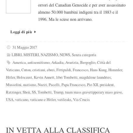
orrori del Canadian Genocide e per aver assassinato
almeno 50.000 bambini indigeni tra il 1883 e il
1996. Ma le scuse non arrivano.
Leggi di più
31 Maggio 2017
LIBRI
,
MISTERI
,
NAZISMO
,
NEWS
,
Senza categoria
America
,
antisemitismo
,
Arkadia
,
Avarizia
,
Bergoglio
,
Città del
Vaticano
,
Cnton
,
cristiani
,
ebrei
,
Fittipaldi
,
Francesco
,
Hans Kung
,
Himmler
,
Hitler
,
Holocaust
,
Kevin Annett
,
libri Tombetti
,
magdalene laundries
,
Mussolini
,
nazismo
,
Nuzzi
,
Pacelli
,
Papa Francesco
,
Pio XII
,
president
,
Ratzinger
,
Shoà
,
SS
,
Tombetti
,
Trump
,
tuam mass gravetipperary mass grave
,
USA
,
vaticano
,
vaticano e Hitler
,
vatileaks
,
Via Crucis
IN VETTA ALLA CLASSIFICA