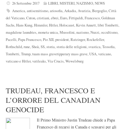
26 Settembre 2017
LIBRI
,
MISTERI
,
NAZISMO
,
NEWS
America
,
antisemitismo
,
ariosofia
,
Arkadia
,
Avarizia
,
Bergoglio
,
Città
del Vaticano
,
Cnton
,
cristiani
,
ebrei
,
Euro
,
Fittipaldi
,
Francesco
,
Goldman
Sachs
,
Hans Kung
,
Himmler
,
Hitler
,
Holocaust
,
Kevin Annett
,
libri Tombetti
,
magdalene laundries
,
moneta unica
,
Mussolini
,
nazismo
,
Nuzzi
,
occultismo
,
Pacelli
,
Papa Francesco
,
Pio XII
,
president
,
Ratzinger
,
Rockefeller
,
Rothschild
,
rune
,
Shoà
,
SS
,
storia
,
storia delle religioni
,
svastica
,
Teosofia
,
Tombetti
,
Trump
,
tuam mass gravetipperary mass grave
,
USA
,
vaticano
,
vaticano e Hitler
,
vatileaks
,
Via Crucis
,
Wewelsburg
TRUDEAU, FRANCESCO E
L’ORRORE DEL CANADIAN
GENOCIDE
Il Primo Ministro Justin Trudeau chiede a Papa
Francesco di recarsi in Canada e scusarsi per gli