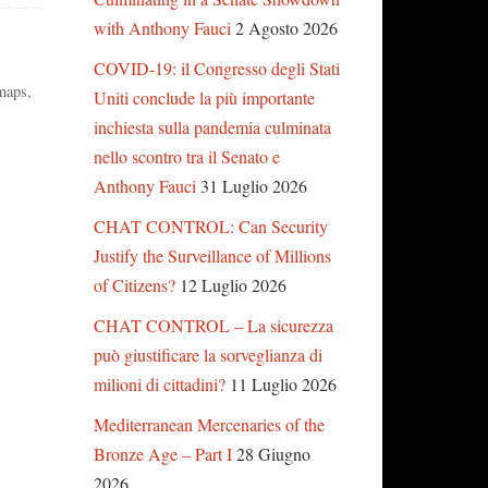
with Anthony Fauci
2 Agosto 2026
COVID-19: il Congresso degli Stati
 maps
,
Uniti conclude la più importante
inchiesta sulla pandemia culminata
nello scontro tra il Senato e
Anthony Fauci
31 Luglio 2026
CHAT CONTROL: Can Security
Justify the Surveillance of Millions
of Citizens?
12 Luglio 2026
CHAT CONTROL – La sicurezza
può giustificare la sorveglianza di
milioni di cittadini?
11 Luglio 2026
Mediterranean Mercenaries of the
Bronze Age – Part I
28 Giugno
2026