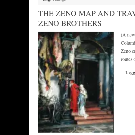
THE ZENO MAP AND TRAV
ZENO BROTHERS
(A new 
Columbu
Zeno em
routes 
Legg