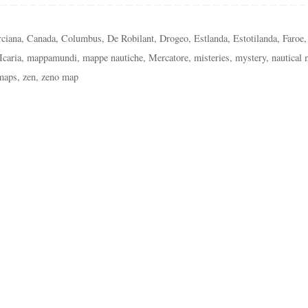
rciana
,
Canada
,
Columbus
,
De Robilant
,
Drogeo
,
Estlanda
,
Estotilanda
,
Faroe
,
Icaria
,
mappamundi
,
mappe nautiche
,
Mercatore
,
misteries
,
mystery
,
nautical
maps
,
zen
,
zeno map