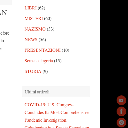
LIBRI
(62)
AN
MISTERI
(60)
NAZISMO
(33)
before
NEWS
(56)
nio
e
PRESENTAZIONI
(10)
Senza categoria
(15)
STORIA
(9)
Ultimi articoli
COVID-19: U.S. Congress
Concludes Its Most Comprehensive
Pandemic Investigation,
Culminating in a Senate Showdown