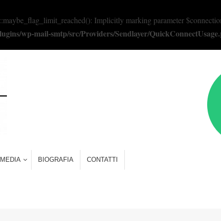
e_flag_limit_reached(): Implicitly marking parameter $connection as 
/plugins/wp-mail-smtp/src/Providers/Sendlayer/QuickConnectUsage
MEDIA
BIOGRAFIA
CONTATTI