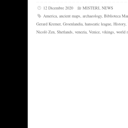
12 Dicembre 2020
MISTERI
,
NEWS
America
,
ancient maps
,
archaeology
,
Biblioteca Ma
Gerard Kremer
,
Groenlandia
,
hanseatic league
,
History
,
Nicolò Zen
,
Shetlands
,
venezia
,
Venice
,
vikings
,
world 