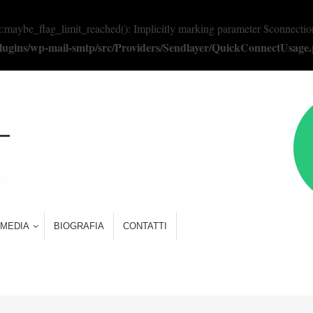
e_flag_limit_reached(): Implicitly marking parameter $connection as 
/plugins/wp-mail-smtp/src/Providers/Sendlayer/QuickConnectUsage
MEDIA
BIOGRAFIA
CONTATTI