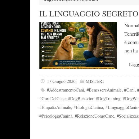
IL LINGUAGGIO SEGRETO
Normalm
Tenerif
è comun
non ha 
Legg
17 Giugno 2026
MISTERI
#AddestramentoCani
,
#BenessereAnimale
,
#Cani
,
#CuraDelCane
,
#DogBehavior
,
#DogTraining
,
#DogWal
#EmpatiaAnimale
,
#EtologiaCanina
,
#LinguaggioCanin
#PsicologiaCanina
,
#RelazioneUomoCane
,
#Socializza