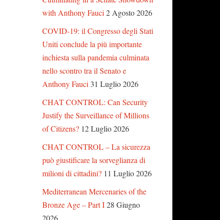
with Anthony Fauci
2 Agosto 2026
COVID-19: il Congresso degli Stati
Uniti conclude la più importante
inchiesta sulla pandemia culminata
nello scontro tra il Senato e
Anthony Fauci
31 Luglio 2026
CHAT CONTROL: Can Security
Justify the Surveillance of Millions
of Citizens?
12 Luglio 2026
CHAT CONTROL – La sicurezza
può giustificare la sorveglianza di
milioni di cittadini?
11 Luglio 2026
Mediterranean Mercenaries of the
Bronze Age – Part I
28 Giugno
2026