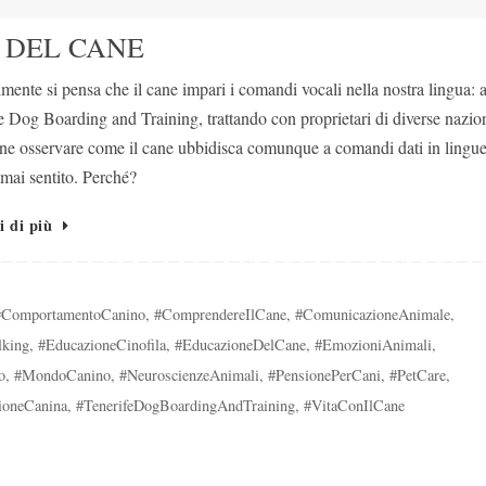
 DEL CANE
ente si pensa che il cane impari i comandi vocali nella nostra lingua: a
e Dog Boarding and Training, trattando con proprietari di diverse nazion
e osservare come il cane ubbidisca comunque a comandi dati in lingu
mai sentito. Perché?
i di più
#ComportamentoCanino
,
#ComprendereIlCane
,
#ComunicazioneAnimale
,
king
,
#EducazioneCinofila
,
#EducazioneDelCane
,
#EmozioniAnimali
,
o
,
#MondoCanino
,
#NeuroscienzeAnimali
,
#PensionePerCani
,
#PetCare
,
zioneCanina
,
#TenerifeDogBoardingAndTraining
,
#VitaConIlCane