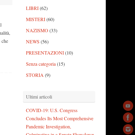
LIBRI
(62)
MISTERI
(60)
l
NAZISMO
(33)
alità,
e che
NEWS
(56)
PRESENTAZIONI
(10)
Senza categoria
(15)
STORIA
(9)
Ultimi articoli
COVID-19: U.S. Congress
Concludes Its Most Comprehensive
Pandemic Investigation,
Culminating in a Senate Showdown