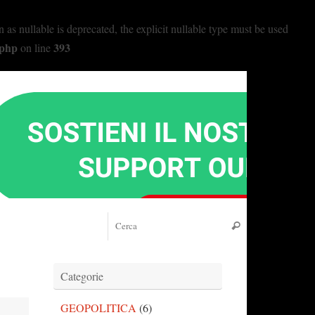
nullable is deprecated, the explicit nullable type must be used
.php
393
on line
Cerca:
Cerca
Categorie
GEOPOLITICA
(6)