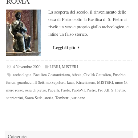
ROMA
La scoperta del secolo, il rinvenimento delle
ossa di Pietro sotto la Basilica di S. Pietro si
rivelò un vero e proprio giallo archeologico, e
infine un falso storico.
Leggi di più
4 Novembre 2020
LIBRI
,
MISTERI
archeologia
,
Basilica Costantiniana
,
bibbia
,
Civiltà Cattolica
,
Eusebio
,
ferrua
,
guarducci
,
Il Settimo Sepolcro
,
kaas
,
Kirschbaum
,
MISTERI
,
muro G
,
muro rosso
,
ossa di pietro
,
Pacelli
,
Paolo
,
PaoloVI
,
Pietro
,
Pio XII
,
S. Pietro
,
sanpietrini
,
Santa Sede
,
storia
,
Tombetti
,
vaticano
Categorie