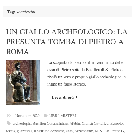
Tag:
sanpietrini
UN GIALLO ARCHEOLOGICO: LA
PRESUNTA TOMBA DI PIETRO A
ROMA
La scoperta del secolo, il rinvenimento delle
ossa di Pietro sotto la Basilica di S. Pietro si
rivelò un vero e proprio giallo archeologico, e
infine un falso storico.
Leggi di più
4 Novembre 2020
LIBRI
,
MISTERI
archeologia
,
Basilica Costantiniana
,
bibbia
,
Civiltà Cattolica
,
Eusebio
,
ferrua
,
guarducci
,
Il Settimo Sepolcro
,
kaas
,
Kirschbaum
,
MISTERI
,
muro G
,