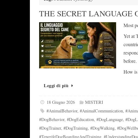
THE SECRET LANGUAGE 
Most pe
Yet at 
countri
respond
before.
How is 
Leggi di più
18 Giugno 2026
MISTERI
#AnimalBehavior
,
#AnimalCommunication
,
#Anim
#DogBehavior
,
#DogEducation
,
#DogLanguage
,
#DogLi
#DogTrainer
,
#DogTraining
,
#DogWalking
,
#DogWellb
#TenerifeDogBoardingAndTraining
,
#UnderstandingDo