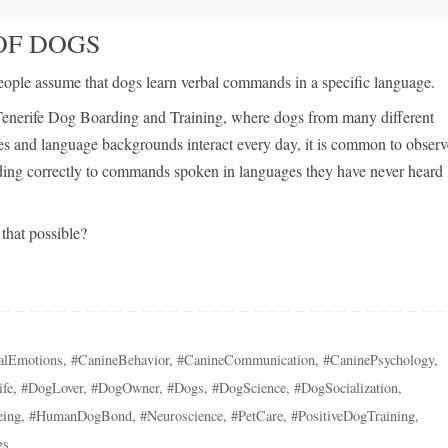
OF DOGS
ople assume that dogs learn verbal commands in a specific language.
Tenerife Dog Boarding and Training, where dogs from many different
es and language backgrounds interact every day, it is common to obser
ing correctly to commands spoken in languages they have never heard
that possible?
alEmotions
,
#CanineBehavior
,
#CanineCommunication
,
#CaninePsychology
,
fe
,
#DogLover
,
#DogOwner
,
#Dogs
,
#DogScience
,
#DogSocialization
,
eing
,
#HumanDogBond
,
#Neuroscience
,
#PetCare
,
#PositiveDogTraining
,
gs