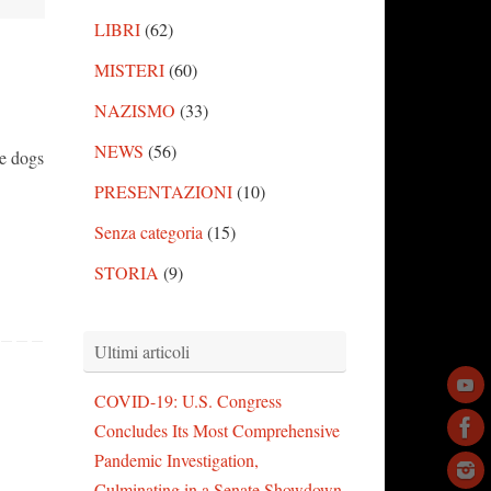
LIBRI
(62)
MISTERI
(60)
NAZISMO
(33)
NEWS
(56)
ve dogs
PRESENTAZIONI
(10)
Senza categoria
(15)
STORIA
(9)
Ultimi articoli
COVID-19: U.S. Congress
Concludes Its Most Comprehensive
Pandemic Investigation,
Culminating in a Senate Showdown