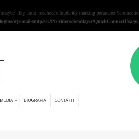
e_flag_limit_reached(): Implicitly marking parameter $connection as 
/plugins/wp-mail-smtp/src/Providers/Sendlayer/QuickConnectUsage
MEDIA
BIOGRAFIA
CONTATTI