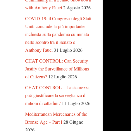
with Anthony Fauci
2 Agosto 2026
COVID-19: il Congresso degli Stati
Uniti conclude la più importante
inchiesta sulla pandemia culminata
nello scontro tra il Senato e
Anthony Fauci
31 Luglio 2026
CHAT CONTROL: Can Security
Justify the Surveillance of Millions
of Citizens?
12 Luglio 2026
CHAT CONTROL – La sicurezza
può giustificare la sorveglianza di
milioni di cittadini?
11 Luglio 2026
Mediterranean Mercenaries of the
Bronze Age – Part I
28 Giugno
2026