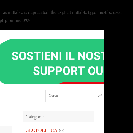
nullable is deprecated, the explicit nullable type must be used
.php
393
on line
Cerca:
Cerca
Categorie
GEOPOLITICA
(6)