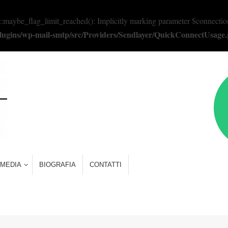
e_flag_limit_reached(): Implicitly marking parameter $connection as 
/plugins/wp-mail-smtp/src/Providers/Sendlayer/QuickConnectUsage
MEDIA
BIOGRAFIA
CONTATTI