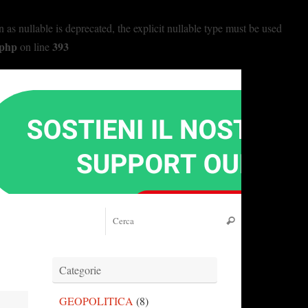
nullable is deprecated, the explicit nullable type must be used
.php
393
on line
Cerca:
Cerca
Categorie
GEOPOLITICA
(8)