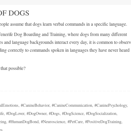
OF DOGS
ople assume that dogs learn verbal commands in a specific language.
Tenerife Dog Boarding and Training, where dogs from many different
es and language backgrounds interact every day, it is common to obser
ing correctly to commands spoken in languages they have never heard
that possible?
alEmotions
,
#CanineBehavior
,
#CanineCommunication
,
#CaninePsychology
,
fe
,
#DogLover
,
#DogOwner
,
#Dogs
,
#DogScience
,
#DogSocialization
,
eing
,
#HumanDogBond
,
#Neuroscience
,
#PetCare
,
#PositiveDogTraining
,
gs