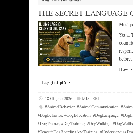
THE SECRET LANGUAGE 
Most pe
Yet at 
countri
respond
before.
How is 
Leggi di più
18 Giugno 2026
MISTERI
#AnimalBehavior
,
#AnimalCommunication
,
#Anim
#DogBehavior
,
#DogEducation
,
#DogLanguage
,
#DogLi
#DogTrainer
,
#DogTraining
,
#DogWalking
,
#DogWellb
#TenerifeDogBoardingAndTraining
,
#UnderstandingDo