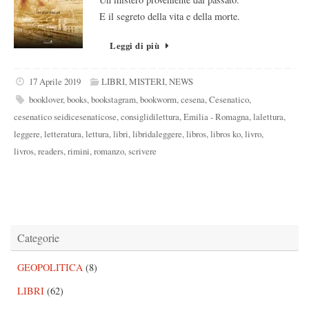
E il segreto della vita e della morte.
Leggi di più
17 Aprile 2019
LIBRI
,
MISTERI
,
NEWS
booklover
,
books
,
bookstagram
,
bookworm
,
cesena
,
Cesenatico
,
cesenatico seidicesenaticose
,
consiglidilettura
,
Emilia - Romagna
,
lalettura
,
leggere
,
letteratura
,
lettura
,
libri
,
libridaleggere
,
libros
,
libros ko
,
livro
,
livros
,
readers
,
rimini
,
romanzo
,
scrivere
Categorie
GEOPOLITICA
(8)
LIBRI
(62)