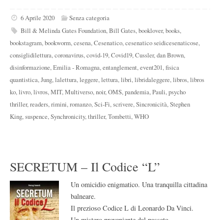
6 Aprile 2020
Senza categoria
Bill & Melinda Gates Foundation
,
Bill Gates
,
booklover
,
books
,
bookstagram
,
bookworm
,
cesena
,
Cesenatico
,
cesenatico seidicesenaticose
,
consiglidilettura
,
coronavirus
,
covid-19
,
Covid19
,
Cussler
,
dan Brown
,
disinformazione
,
Emilia - Romagna
,
entanglement
,
event201
,
fisica
quantistica
,
Jung
,
lalettura
,
leggere
,
lettura
,
libri
,
libridaleggere
,
libros
,
libros
ko
,
livro
,
livros
,
MIT
,
Multiverso
,
noir
,
OMS
,
pandemia
,
Pauli
,
psycho
thriller
,
readers
,
rimini
,
romanzo
,
Sci-Fi
,
scrivere
,
Sincronicità
,
Stephen
King
,
suspence
,
Synchronicity
,
thriller
,
Tombetti
,
WHO
SECRETUM – Il Codice “L”
Un omicidio enigmatico. Una tranquilla cittadina
balneare.
Il prezioso Codice L di Leonardo Da Vinci.
Un mistero proveniente dal passato.