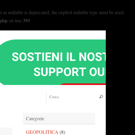
nullable is deprecated, the explicit nullable type must be used
.php
393
on line
Cerca:
Cerca
Categorie
GEOPOLITICA
(8)