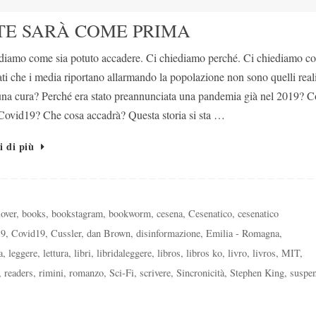
NTE SARÀ COME PRIMA
diamo come sia potuto accadere. Ci chiediamo perché. Ci chiediamo c
ati che i media riportano allarmando la popolazione non sono quelli reali
una cura? Perché era stato preannunciata una pandemia già nel 2019? 
 Covid19? Che cosa accadrà? Questa storia si sta …
i di più
over
,
books
,
bookstagram
,
bookworm
,
cesena
,
Cesenatico
,
cesenatico
19
,
Covid19
,
Cussler
,
dan Brown
,
disinformazione
,
Emilia - Romagna
,
a
,
leggere
,
lettura
,
libri
,
libridaleggere
,
libros
,
libros ko
,
livro
,
livros
,
MIT
,
,
readers
,
rimini
,
romanzo
,
Sci-Fi
,
scrivere
,
Sincronicità
,
Stephen King
,
suspe