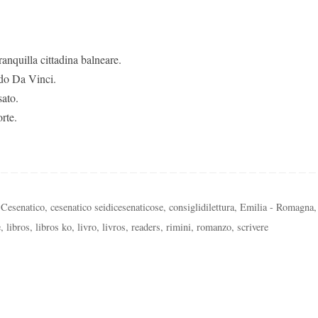
nquilla cittadina balneare.
rdo Da Vinci.
sato.
orte.
,
Cesenatico
,
cesenatico seidicesenaticose
,
consiglidilettura
,
Emilia - Romagna
,
e
,
libros
,
libros ko
,
livro
,
livros
,
readers
,
rimini
,
romanzo
,
scrivere