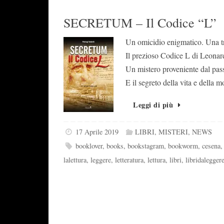
SECRETUM – Il Codice “L”
Un omicidio enigmatico. Una tra
Il prezioso Codice L di Leona
Un mistero proveniente dal pas
E il segreto della vita e della m
Leggi di più
17 Aprile 2019
LIBRI
,
MISTERI
,
NEWS
booklover
,
books
,
bookstagram
,
bookworm
,
cesena
lalettura
,
leggere
,
letteratura
,
lettura
,
libri
,
libridalegger