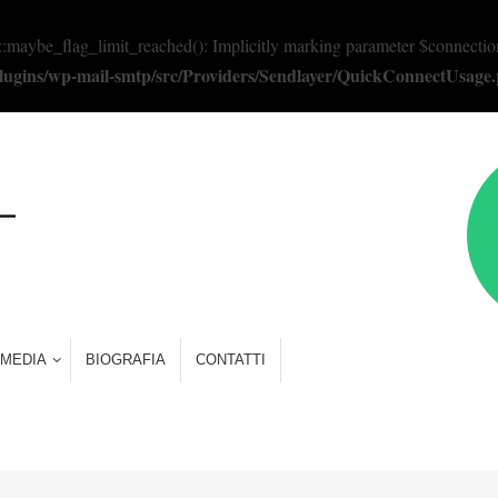
e_flag_limit_reached(): Implicitly marking parameter $connection as 
/plugins/wp-mail-smtp/src/Providers/Sendlayer/QuickConnectUsage
MEDIA
BIOGRAFIA
CONTATTI