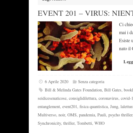
EVENT 201 – VIRUS: NIE
Ci chie
mai i d
Esiste 
nato il
Legg
6 Aprile 2020
Senza categoria
Bill & Melinda Gates Foundation
,
Bill Gates
,
bookl
seidicesenaticose
,
consiglidilettura
,
coronavirus
,
covid-
entanglement
,
event201
,
fisica quantistica
,
Jung
,
lalettur
Multiverso
,
noir
,
OMS
,
pandemia
,
Pauli
,
psycho thriller
Synchronicity
,
thriller
,
Tombetti
,
WHO