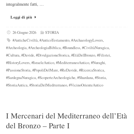
integralmente fatti, …
Leggi di più
26 Giugno 2026
STORIA
#AnticheCiviltà
,
#AnticoTestamento
,
#ArchaeologyLovers
,
#Archeologia
,
#ArcheologiaBiblica
,
#Boundless
,
#CiviltàNuragica
,
#Cultura
,
#Davide
,
#DivulgazioneStorica
,
#EtàDelBronzo
,
#Filistei
,
#HistoryLovers
,
#IsraeleAntico
,
#MediterraneoAntico
,
#Nuraghi
,
#PassioneStoria
,
#PopoliDelMare
,
#ReDavide
,
#RicercaStorica
,
#SardegnaNuragica
,
#ScoperteArcheologiche
,
#Shardana
,
#Storia
,
#StoriaAntica
,
#StoriaDelMediterraneo
,
#VicinoOrienteAntico
I Mercenari del Mediterraneo dell’Età
del Bronzo – Parte I