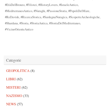
#EtàDelBronzo
,
#Filistei
,
#HistoryLovers
,
#IsraeleAntico
,
#MediterraneoAntico
,
#Nuraghi
,
#PassioneStoria
,
#PopoliDelMare
,
#ReDavide
,
#RicercaStorica
,
#SardegnaNuragica
,
#ScoperteArcheologiche
,
#Shardana
,
#Storia
,
#StoriaAntica
,
#StoriaDelMediterraneo
,
#VicinoOrienteAntico
Categorie
GEOPOLITICA
(8)
LIBRI
(62)
MISTERI
(62)
NAZISMO
(33)
NEWS
(57)