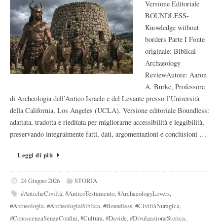
Versione Editoriale
BOUNDLESS-
Knowledge without
borders Parte I Fonte
originale: Biblical
Archaeology
ReviewAutore: Aaron
A. Burke, Professore
di Archeologia dell’Antico Israele e del Levante presso l’Università
della California, Los Angeles (UCLA). Versione editoriale Boundless:
adattata, tradotta e rieditata per migliorarne accessibilità e leggibilità,
preservando integralmente fatti, dati, argomentazioni e conclusioni …
Leggi di più
24 Giugno 2026
STORIA
#AnticheCiviltà
,
#AnticoTestamento
,
#ArchaeologyLovers
,
#Archeologia
,
#ArcheologiaBiblica
,
#Boundless
,
#CiviltàNuragica
,
#ConoscenzaSenzaConfini
,
#Cultura
,
#Davide
,
#DivulgazioneStorica
,