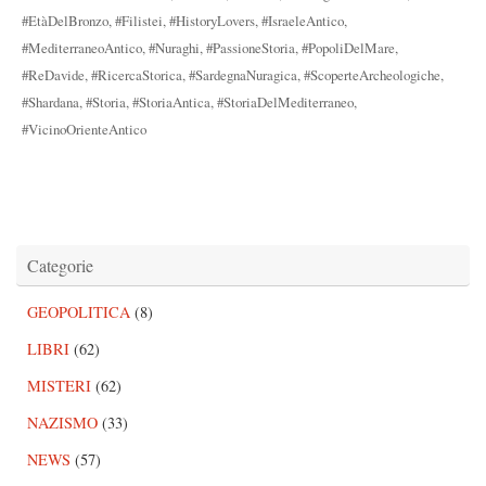
#EtàDelBronzo
,
#Filistei
,
#HistoryLovers
,
#IsraeleAntico
,
#MediterraneoAntico
,
#Nuraghi
,
#PassioneStoria
,
#PopoliDelMare
,
#ReDavide
,
#RicercaStorica
,
#SardegnaNuragica
,
#ScoperteArcheologiche
,
#Shardana
,
#Storia
,
#StoriaAntica
,
#StoriaDelMediterraneo
,
#VicinoOrienteAntico
Categorie
GEOPOLITICA
(8)
LIBRI
(62)
MISTERI
(62)
NAZISMO
(33)
NEWS
(57)