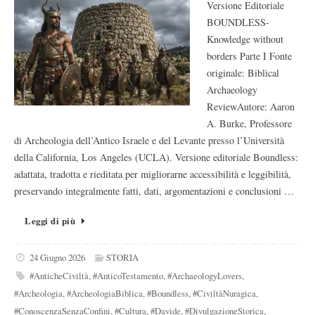
Versione Editoriale
BOUNDLESS-
Knowledge without
borders Parte I Fonte
originale: Biblical
Archaeology
ReviewAutore: Aaron
A. Burke, Professore
di Archeologia dell’Antico Israele e del Levante presso l’Università
della California, Los Angeles (UCLA). Versione editoriale Boundless:
adattata, tradotta e rieditata per migliorarne accessibilità e leggibilità,
preservando integralmente fatti, dati, argomentazioni e conclusioni …
Leggi di più
24 Giugno 2026
STORIA
#AnticheCiviltà
,
#AnticoTestamento
,
#ArchaeologyLovers
,
#Archeologia
,
#ArcheologiaBiblica
,
#Boundless
,
#CiviltàNuragica
,
#ConoscenzaSenzaConfini
,
#Cultura
,
#Davide
,
#DivulgazioneStorica
,