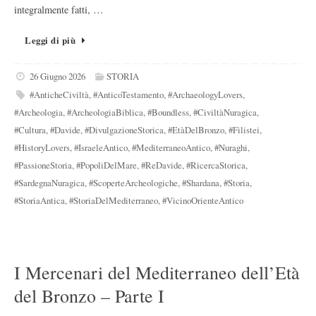
integralmente fatti, …
Leggi di più
26 Giugno 2026
STORIA
#AnticheCiviltà
,
#AnticoTestamento
,
#ArchaeologyLovers
,
#Archeologia
,
#ArcheologiaBiblica
,
#Boundless
,
#CiviltàNuragica
,
#Cultura
,
#Davide
,
#DivulgazioneStorica
,
#EtàDelBronzo
,
#Filistei
,
#HistoryLovers
,
#IsraeleAntico
,
#MediterraneoAntico
,
#Nuraghi
,
#PassioneStoria
,
#PopoliDelMare
,
#ReDavide
,
#RicercaStorica
,
#SardegnaNuragica
,
#ScoperteArcheologiche
,
#Shardana
,
#Storia
,
#StoriaAntica
,
#StoriaDelMediterraneo
,
#VicinoOrienteAntico
I Mercenari del Mediterraneo dell’Età
del Bronzo – Parte I