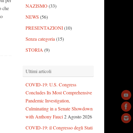
ti per
NAZISMO
(33)
o che
to
NEWS
(56)
PRESENTAZIONI
(10)
Senza categoria
(15)
STORIA
(9)
Ultimi articoli
COVID-19: U.S. Congress
Concludes Its Most Comprehensive
Pandemic Investigation,
Culminating in a Senate Showdown
with Anthony Fauci
2 Agosto 2026
COVID-19: il Congresso degli Stati