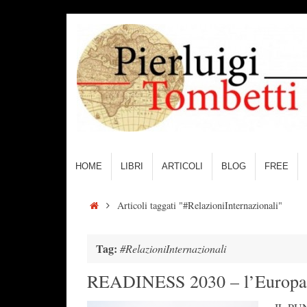
Vai
al
contenuto
Vai
HOME
LIBRI
ARTICOLI
BLOG
FREE
al
contenuto
Home
Articoli taggati "#RelazioniInternazionali"
Tag:
#RelazioniInternazionali
READINESS 2030 – l’Europa s