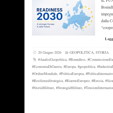
IL PUN
Boundle
impegne
dalla C
“coope
Legg
20 Giugno 2026
GEOPOLITICA
,
STORIA
#AnalisiGeopolitica
,
#Boundless
,
#CommissioneEu
#EconomiaDiGuerra
,
#Europa
,
#geopolitica
,
#Industria
#OrdineMondiale
,
#PoliticaEuropea
,
#PoliticaInternazio
#ResilienzaStrategica
,
#RiarmoEuropeo
,
#Russia
,
#Sic
#StoriaMilitare
,
#StrategiaMilitare
,
#TensioniInternazio