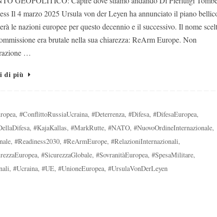
TO GEOPOLITICO: Capire dove stiamo andando Di Pierluigi Tombet
ss Il 4 marzo 2025 Ursula von der Leyen ha annunciato il piano bellic
rà le nazioni europee per questo decennio e il successivo. Il nome scel
ommissione era brutale nella sua chiarezza: ReArm Europe. Non
razione …
i di più
ropea
,
#ConflittoRussiaUcraina
,
#Deterrenza
,
#Difesa
,
#DifesaEuropea
,
DellaDifesa
,
#KajaKallas
,
#MarkRutte
,
#NATO
,
#NuovoOrdineInternazionale
,
nale
,
#Readiness2030
,
#ReArmEurope
,
#RelazioniInternazionali
,
urezzaEuropea
,
#SicurezzaGlobale
,
#SovranitàEuropea
,
#SpesaMilitare
,
nali
,
#Ucraina
,
#UE
,
#UnioneEuropea
,
#UrsulaVonDerLeyen