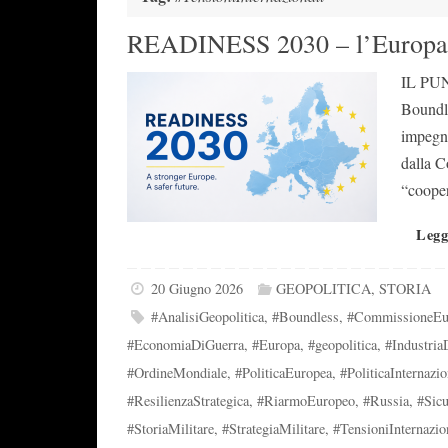
READINESS 2030 – l’Europa s
IL PUN
Boundle
impegne
dalla C
“coope
Legg
20 Giugno 2026
GEOPOLITICA
,
STORIA
#AnalisiGeopolitica
,
#Boundless
,
#CommissioneEu
#EconomiaDiGuerra
,
#Europa
,
#geopolitica
,
#Industria
#OrdineMondiale
,
#PoliticaEuropea
,
#PoliticaInternazio
#ResilienzaStrategica
,
#RiarmoEuropeo
,
#Russia
,
#Sic
#StoriaMilitare
,
#StrategiaMilitare
,
#TensioniInternazio