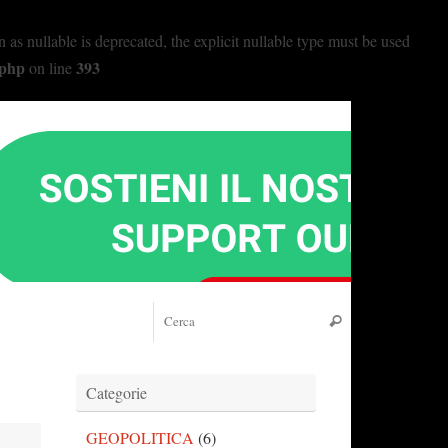
nullable is deprecated, the explicit nullable type must be used
.php
393
on line
Cerca:
Cerca
Categorie
GEOPOLITICA
(6)