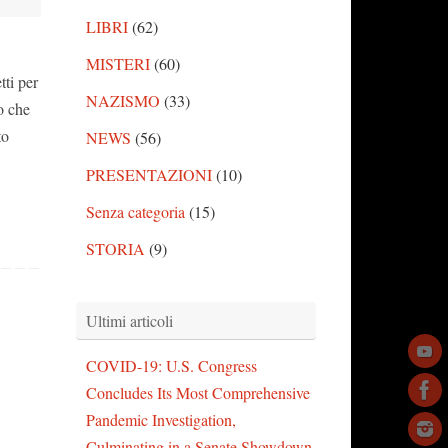
LIBRI
(62)
MISTERI
(60)
ti per
NAZISMO
(33)
o che
to
NEWS
(56)
PRESENTAZIONI
(10)
Senza categoria
(15)
STORIA
(9)
Ultimi articoli
COVID-19: U.S. Congress
Concludes Its Most Comprehensive
Pandemic Investigation,
Culminating in a Senate Showdown