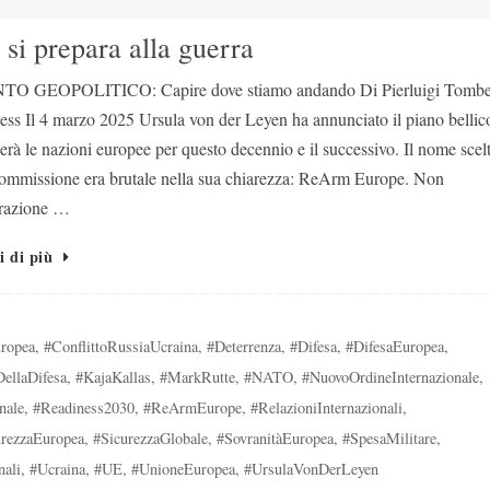
i prepara alla guerra
TO GEOPOLITICO: Capire dove stiamo andando Di Pierluigi Tombet
ss Il 4 marzo 2025 Ursula von der Leyen ha annunciato il piano bellic
rà le nazioni europee per questo decennio e il successivo. Il nome scel
ommissione era brutale nella sua chiarezza: ReArm Europe. Non
razione …
i di più
ropea
,
#ConflittoRussiaUcraina
,
#Deterrenza
,
#Difesa
,
#DifesaEuropea
,
DellaDifesa
,
#KajaKallas
,
#MarkRutte
,
#NATO
,
#NuovoOrdineInternazionale
,
nale
,
#Readiness2030
,
#ReArmEurope
,
#RelazioniInternazionali
,
urezzaEuropea
,
#SicurezzaGlobale
,
#SovranitàEuropea
,
#SpesaMilitare
,
nali
,
#Ucraina
,
#UE
,
#UnioneEuropea
,
#UrsulaVonDerLeyen