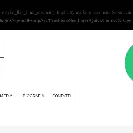
e_flag_limit_reached(): Implicitly marking parameter $connection as 
/plugins/wp-mail-smtp/src/Providers/Sendlayer/QuickConnectUsage
MEDIA
BIOGRAFIA
CONTATTI