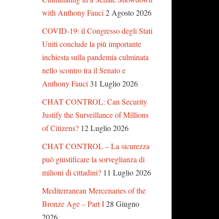
with Anthony Fauci
2 Agosto 2026
COVID-19: il Congresso degli Stati
Uniti conclude la più importante
inchiesta sulla pandemia culminata
nello scontro tra il Senato e
Anthony Fauci
31 Luglio 2026
CHAT CONTROL: Can Security
Justify the Surveillance of Millions
of Citizens?
12 Luglio 2026
CHAT CONTROL – La sicurezza
può giustificare la sorveglianza di
milioni di cittadini?
11 Luglio 2026
Mediterranean Mercenaries of the
Bronze Age – Part I
28 Giugno
2026