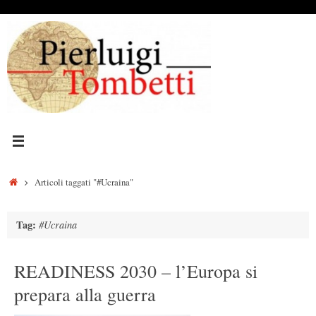
Vai
al
contenuto
Home
Articoli taggati "#Ucraina"
Tag:
#Ucraina
READINESS 2030 – l’Europa si
prepara alla guerra