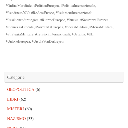
#OrdineMondiale
,
#PoliticaEuropea
,
#PoliticaInternazionale
,
#Readiness2030
,
#ReArmEurope
,
#RelazioniInternazionali
,
#ResilienzaStrategica
,
#RiarmoEuropeo
,
#Russia
,
#SicurezzaEuropea
,
#SicurezzaGlobale
,
#SovranitàEuropea
,
#SpesaMilitare
,
#StoriaMilitare
,
#StrategiaMilitare
,
#TensioniInternazionali
,
#Ucraina
,
#UE
,
#UnioneEuropea
,
#UrsulaVonDerLeyen
Categorie
GEOPOLITICA
(6)
LIBRI
(62)
MISTERI
(60)
NAZISMO
(33)