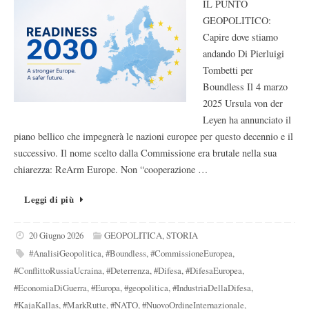
IL PUNTO
GEOPOLITICO:
Capire dove stiamo
andando Di Pierluigi
Tombetti per
Boundless Il 4 marzo
2025 Ursula von der
Leyen ha annunciato il
piano bellico che impegnerà le nazioni europee per questo decennio e il
successivo. Il nome scelto dalla Commissione era brutale nella sua
chiarezza: ReArm Europe. Non “cooperazione …
Leggi di più
20 Giugno 2026
GEOPOLITICA
,
STORIA
#AnalisiGeopolitica
,
#Boundless
,
#CommissioneEuropea
,
#ConflittoRussiaUcraina
,
#Deterrenza
,
#Difesa
,
#DifesaEuropea
,
#EconomiaDiGuerra
,
#Europa
,
#geopolitica
,
#IndustriaDellaDifesa
,
#KajaKallas
,
#MarkRutte
,
#NATO
,
#NuovoOrdineInternazionale
,