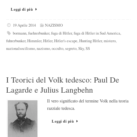
Leggi di più
19 Aprile 2014
NAZISMO
bormann
,
fuehrerbunker
,
fuga di Hitler
,
fuga di Hitler in Sud America
,
fuhrerbunker
,
Himmler
,
Hitler
,
Hitler's escape
,
Hunting Hitler
,
mistero
,
nazionalsocilismo
,
nazismo
,
occulto
,
segreto
,
Sky
,
SS
I Teorici del Volk tedesco: Paul De
Lagarde e Julius Langbehn
Il vero significato del termine Volk nella teoria
razziale tedesca.
Leggi di più