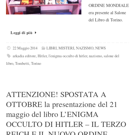
ORDINE MONDIALE
era presente al Salone
del Libro di Torino.
Leggi di più
22 Maggio 2014
LIBRI
,
MISTERI
,
NAZISMO
,
NEWS
arkadia editore
,
Hitler
,
l'enigma occulto di hitler
,
nazismo
,
salone del
libro
,
Tombetti
,
Torino
ATTENZIONE! SPOSTATA A
OTTOBRE la presentazione del 21
maggio del libro L’ENIGMA
OCCULTO DI HITLER – IL TERZO
REICH E IL NUOVO ORDINE