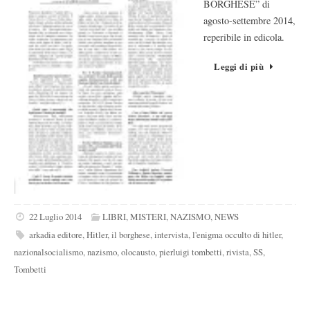
BORGHESE” di
agosto-settembre 2014,
reperibile in edicola.
Leggi di più
22 Luglio 2014
LIBRI
,
MISTERI
,
NAZISMO
,
NEWS
arkadia editore
,
Hitler
,
il borghese
,
intervista
,
l'enigma occulto di hitler
,
nazionalsocialismo
,
nazismo
,
olocausto
,
pierluigi tombetti
,
rivista
,
SS
,
Tombetti