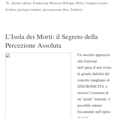
arkadia editore
,
Fondazione Malavasi Bologna
,
Hitler
,
l'enigma occulto
di hitler
,
pierluigi tombetti
,
presentazione libro
,
Tombetti
L’Isola dei Morti: il Segreto della
Percezione Assoluta
Un insolito approccio
alla fruizione
dell’opera d’arte rivela
la grande duttilità del
concetto junghiano di
SINCRONICITA’ e
mostra l’esistenza di
un “ponte” letterale: è
possibile entrare
fisicamente nell’opera
d’arte?