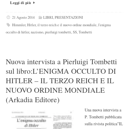
Leggi di più
21 Agosto 2014
LIBRI
,
PRESENTAZIONI
Himmler
,
Hitler
,
il terzo reich e il nuovo ordine mondiale
,
l'enigma
occulto di hitler
,
nazismo
,
pierluigi tombetti
,
SS
,
Tombetti
Nuova intervista a Pierluigi Tombetti
sul libro:L’ENIGMA OCCULTO DI
HITLER – IL TERZO REICH E IL
NUOVO ORDINE MONDIALE
(Arkadia Editore)
Una nuova intervista a
P. Tombetti pubblicata
sulla rivista politica”IL