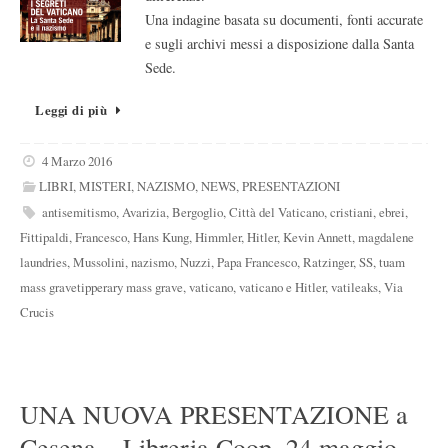
Una indagine basata su documenti, fonti accurate
e sugli archivi messi a disposizione dalla Santa
Sede.
Leggi di più
4 Marzo 2016
LIBRI
,
MISTERI
,
NAZISMO
,
NEWS
,
PRESENTAZIONI
antisemitismo
,
Avarizia
,
Bergoglio
,
Città del Vaticano
,
cristiani
,
ebrei
,
Fittipaldi
,
Francesco
,
Hans Kung
,
Himmler
,
Hitler
,
Kevin Annett
,
magdalene
laundries
,
Mussolini
,
nazismo
,
Nuzzi
,
Papa Francesco
,
Ratzinger
,
SS
,
tuam
mass gravetipperary mass grave
,
vaticano
,
vaticano e Hitler
,
vatileaks
,
Via
Crucis
UNA NUOVA PRESENTAZIONE a
Cesena – Libreria Coop, 24 maggio