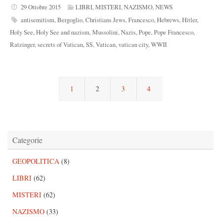
29 Ottobre 2015
LIBRI
,
MISTERI
,
NAZISMO
,
NEWS
antisemitism
,
Bergoglio
,
Christians Jews
,
Francesco
,
Hebrews
,
Hitler
,
Holy See
,
Holy See and nazism
,
Mussolini
,
Nazis
,
Pope
,
Pope Francesco
,
Ratzinger
,
secrets of Vatican
,
SS
,
Vatican
,
vatican city
,
WWII
1
2
3
4
Categorie
GEOPOLITICA
(8)
LIBRI
(62)
MISTERI
(62)
NAZISMO
(33)