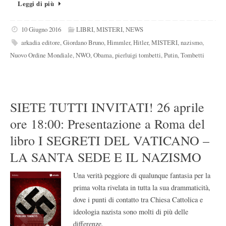
Leggi di più
10 Giugno 2016
LIBRI
,
MISTERI
,
NEWS
arkadia editore
,
Giordano Bruno
,
Himmler
,
Hitler
,
MISTERI
,
nazismo
,
Nuovo Ordine Mondiale
,
NWO
,
Obama
,
pierluigi tombetti
,
Putin
,
Tombetti
SIETE TUTTI INVITATI! 26 aprile
ore 18:00: Presentazione a Roma del
libro I SEGRETI DEL VATICANO –
LA SANTA SEDE E IL NAZISMO
Una verità peggiore di qualunque fantasia per la
prima volta rivelata in tutta la sua drammaticità,
dove i punti di contatto tra Chiesa Cattolica e
ideologia nazista sono molti di più delle
differenze.