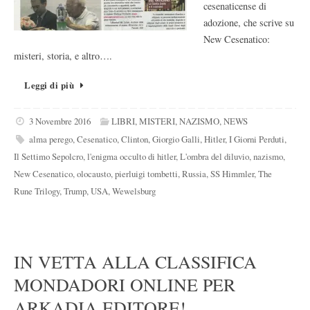
cesenaticense di
adozione, che scrive su
New Cesenatico:
misteri, storia, e altro….
Leggi di più
3 Novembre 2016
LIBRI
,
MISTERI
,
NAZISMO
,
NEWS
alma perego
,
Cesenatico
,
Clinton
,
Giorgio Galli
,
Hitler
,
I Giorni Perduti
,
Il Settimo Sepolcro
,
l'enigma occulto di hitler
,
L'ombra del diluvio
,
nazismo
,
New Cesenatico
,
olocausto
,
pierluigi tombetti
,
Russia
,
SS Himmler
,
The
Rune Trilogy
,
Trump
,
USA
,
Wewelsburg
IN VETTA ALLA CLASSIFICA
MONDADORI ONLINE PER
ARKADIA EDITORE!