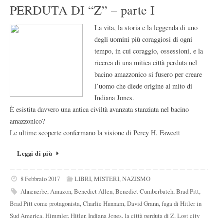
PERDUTA DI “Z” – parte I
La vita, la storia e la leggenda di uno
degli uomini più coraggiosi di ogni
tempo, in cui coraggio, ossessioni, e la
ricerca di una mitica città perduta nel
bacino amazzonico si fusero per creare
l’uomo che diede origine al mito di
Indiana Jones.
È esistita davvero una antica civiltà avanzata stanziata nel bacino
amazzonico?
Le ultime scoperte confermano la visione di Percy H. Fawcett
Leggi di più
8 Febbraio 2017
LIBRI
,
MISTERI
,
NAZISMO
Ahnenerbe
,
Amazon
,
Benedict Allen
,
Benedict Cumberbatch
,
Brad Pitt
,
Brad Pitt come protagonista
,
Charlie Hunnam
,
David Grann
,
fuga di Hitler in
Sud America
,
Himmler
,
Hitler
,
Indiana Jones
,
la città perduta di Z
,
Lost city