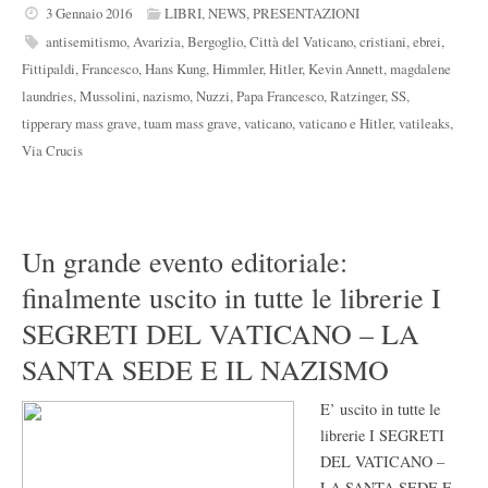
3 Gennaio 2016
LIBRI
,
NEWS
,
PRESENTAZIONI
antisemitismo
,
Avarizia
,
Bergoglio
,
Città del Vaticano
,
cristiani
,
ebrei
,
Fittipaldi
,
Francesco
,
Hans Kung
,
Himmler
,
Hitler
,
Kevin Annett
,
magdalene
laundries
,
Mussolini
,
nazismo
,
Nuzzi
,
Papa Francesco
,
Ratzinger
,
SS
,
tipperary mass grave
,
tuam mass grave
,
vaticano
,
vaticano e Hitler
,
vatileaks
,
Via Crucis
Un grande evento editoriale:
finalmente uscito in tutte le librerie I
SEGRETI DEL VATICANO – LA
SANTA SEDE E IL NAZISMO
E’ uscito in tutte le
librerie I SEGRETI
DEL VATICANO –
LA SANTA SEDE E