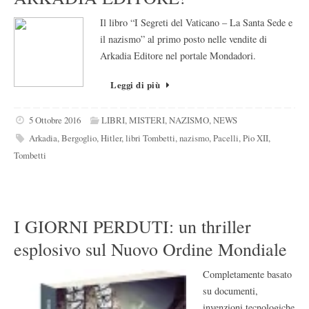
Il libro “I Segreti del Vaticano – La Santa Sede e
il nazismo” al primo posto nelle vendite di
Arkadia Editore nel portale Mondadori.
Leggi di più
5 Ottobre 2016
LIBRI
,
MISTERI
,
NAZISMO
,
NEWS
Arkadia
,
Bergoglio
,
Hitler
,
libri Tombetti
,
nazismo
,
Pacelli
,
Pio XII
,
Tombetti
I GIORNI PERDUTI: un thriller
esplosivo sul Nuovo Ordine Mondiale
Completamente basato
su documenti,
invenzioni tecnologiche