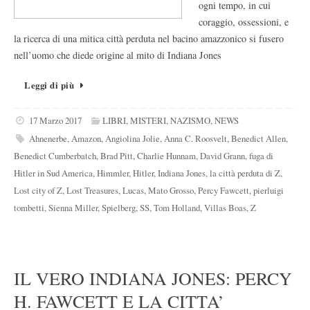
ogni tempo, in cui
coraggio, ossessioni, e
la ricerca di una mitica città perduta nel bacino amazzonico si fusero
nell’uomo che diede origine al mito di Indiana Jones
Leggi di più
17 Marzo 2017
LIBRI
,
MISTERI
,
NAZISMO
,
NEWS
Ahnenerbe
,
Amazon
,
Angiolina Jolie
,
Anna C. Roosvelt
,
Benedict Allen
,
Benedict Cumberbatch
,
Brad Pitt
,
Charlie Hunnam
,
David Grann
,
fuga di
Hitler in Sud America
,
Himmler
,
Hitler
,
Indiana Jones
,
la città perduta di Z
,
Lost city of Z
,
Lost Treasures
,
Lucas
,
Mato Grosso
,
Percy Fawcett
,
pierluigi
tombetti
,
Sienna Miller
,
Spielberg
,
SS
,
Tom Holland
,
Villas Boas
,
Z
IL VERO INDIANA JONES: PERCY
H. FAWCETT E LA CITTA’